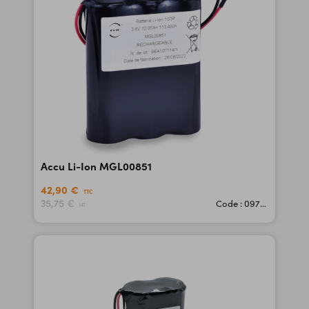
Accu Li-Ion MGL00851
42,90 €
TTC
35,75 €
Code : 09769
HT