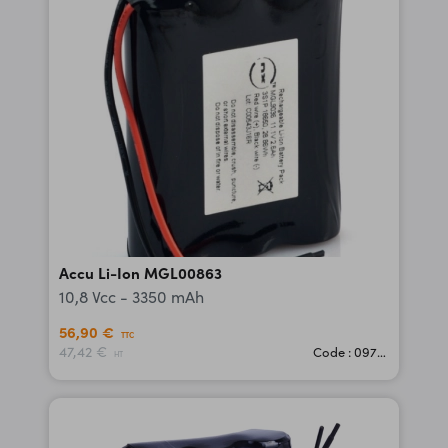
Accu Li-Ion MGL00863
10,8 Vcc - 3350 mAh
56,90 €
TTC
47,42 €
Code : 09762
HT