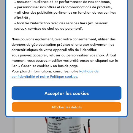
• mesurer l'audience et les performances de nos contenus ,
• personnaliser nos offres et recommandations de produits ,
• afficher des publicités pertinentes en fonction de vos centres
d'intérêt ,
• faciliter l'interaction avec des services tiers (ex. réseaux
sociaux, services de chat ou de paiement).
Nous pouvons également, avec votre consentement, utiliser des
données de géolocalisation précises et analyser activement les
caractéristiques de votre appareil afin de l'identifier.
Vous pouvez accepter, refuser ou personnaliser vos choix. À tout
Accu Li-Ion MGL9072
moment, vous pouvez modifier vos préférences en cliquant sur le
3,6 Vcc - 7800 mAh
lien « Gérer les cookies » en bas de page.
Pour plus d'informations, consultez notre
Politique de
39,90 €
TTC
confidentialité et notre Politique cookies.
33,25 €
Code : 09764
HT
Accepter les cookies
Afficher les détails