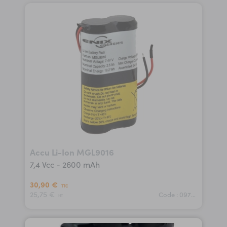
Accu Li-Ion MGL9016
7,4 Vcc - 2600 mAh
30,90 €
TTC
25,75 €
Code : 09761
HT