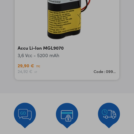
Accu Li-Ion MGL9070
3,6 Vcc - 5200 mAh
29,90 €
TTC
24,92 €
Code : 09950
HT