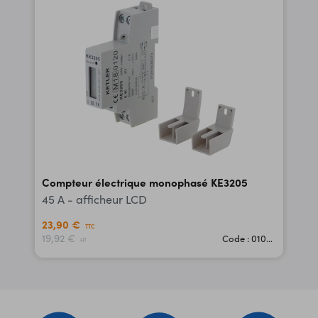
Compteur électrique monophasé KE3205
45 A - afficheur LCD
23,90 €
TTC
19,92 €
Code : 01029
HT