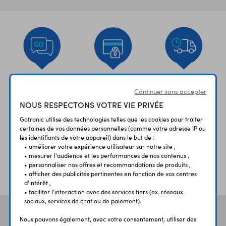
UNE QUESTION?
PAIEMENT
LIVRAISON
UN CONSEIL?
SÉCURISÉ
RAPIDE
Continuer sans accepter
NOUS RESPECTONS VOTRE VIE PRIVÉE
Gotronic utilise des technologies telles que les cookies pour traiter
certaines de vos données personnelles (comme votre adresse IP ou
les identifiants de votre appareil) dans le but de :
• améliorer votre expérience utilisateur sur notre site ,
• mesurer l'audience et les performances de nos contenus ,
• personnaliser nos offres et recommandations de produits ,
ÉTABLISSEMENTS
PLUS 30 ANS
• afficher des publicités pertinentes en fonction de vos centres
SCOLAIRES
D’EXPERIENCE
d'intérêt ,
• faciliter l'interaction avec des services tiers (ex. réseaux
sociaux, services de chat ou de paiement).
Vos avis
et témoignages
Nous pouvons également, avec votre consentement, utiliser des