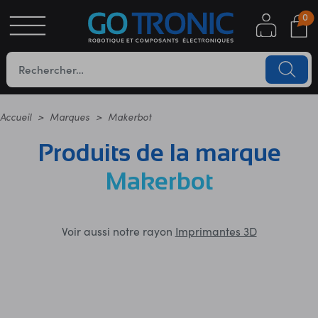
0
S
OTIQUE
UES
Accueil
Marques
Makerbot
Produits de la marque
Makerbot
Voir aussi notre rayon
Imprimantes 3D
YC