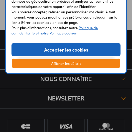
données de géolocalisation précises et analyser activement les
caractéristiques de votre appareil afin de l'identifier.
Vous pouvez accepter, refuser ou personnaliser vos choix. À tout
moment, vous pouvez modifier vos préférences en cliquant sur le
lien « Gérer les cookies » en bas de page.
Pour plus d'informations, consultez notre
Politique de
confidentialité et notre Politique cookies.
COMMANDE
Accepter les cookies
SERVICES
Afficher les détails
NOUS CONNAÎTRE
NEWSLETTER