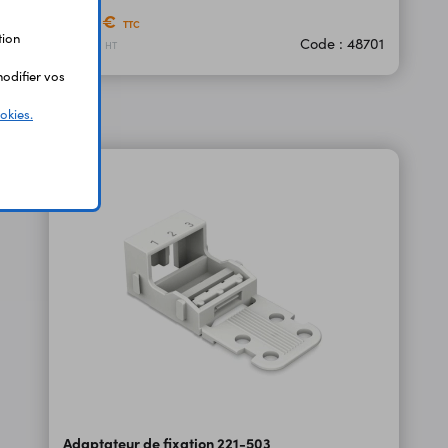
0,80 €
TTC
tion
Code : 48701
0,67 €
HT
odifier vos
okies.
Adaptateur de fixation 221-503