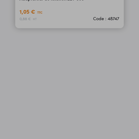
1,05 €
TTC
Code : 48747
0,88 €
HT