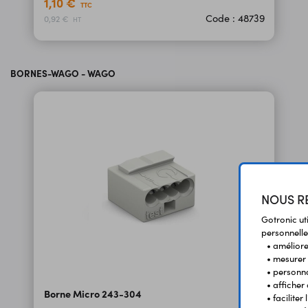
1,10 €
TTC
Code : 48739
0,92 €
HT
BORNES-WAGO - WAGO
NOUS RE
Gotronic ut
personnelle
• améliorer
• mesurer 
• personna
• afficher
Borne Micro 243-304
• facilite