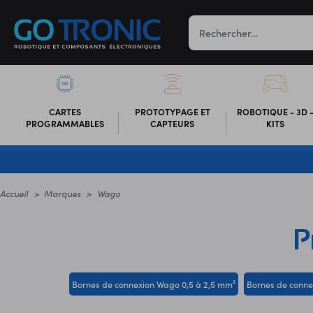
CARTES
PROTOTYPAGE ET
ROBOTIQUE - 3D 
PROGRAMMABLES
CAPTEURS
KITS
Accueil
Marques
Wago
P
Bornes de connexion Wago 0,5 à 2,5 mm²
Bornes de conne