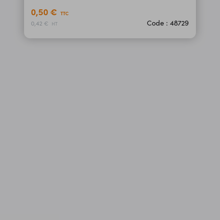
0,50 €
TTC
Code : 48729
0,42 €
HT