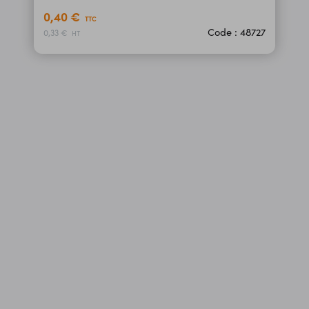
0,40 €
TTC
Code : 48727
0,33 €
HT