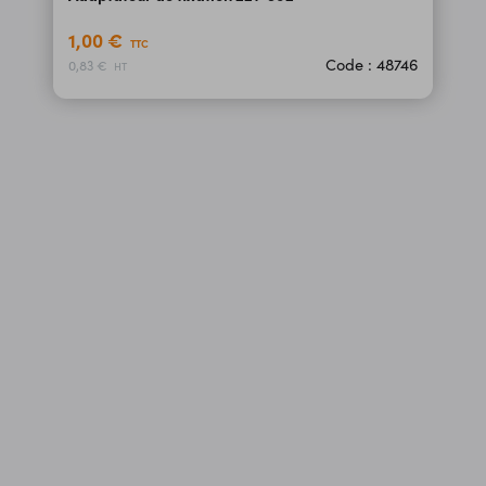
1,00 €
TTC
Code : 48746
0,83 €
HT