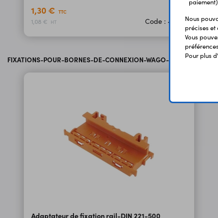
paiement)
1,30 €
TTC
Nous pouvon
Code : 48946
1,08 €
HT
précises et 
Vous pouvez
préférences 
Pour plus d
FIXATIONS-POUR-BORNES-DE-CONNEXION-WAGO-R-1913 - WAGO
Adaptateur de fixation rail-DIN 221-500