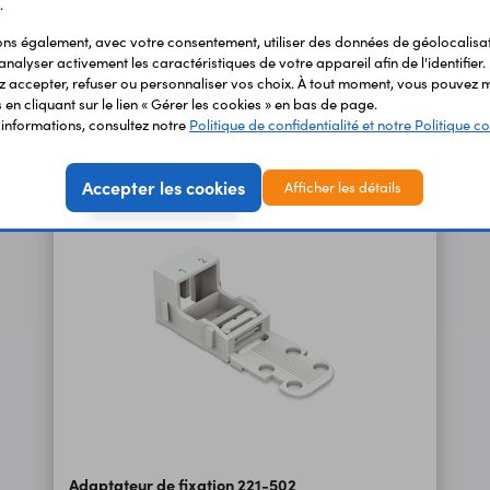
.
1,65 €
TTC
s également, avec votre consentement, utiliser des données de géolocalisa
Code : 48742
1,38 €
HT
analyser activement les caractéristiques de votre appareil afin de l'identifier.
 accepter, refuser ou personnaliser vos choix. À tout moment, vous pouvez m
en cliquant sur le lien « Gérer les cookies » en bas de page.
'informations, consultez notre
Politique de confidentialité et notre Politique co
Accepter les cookies
Afficher les détails
Adaptateur de fixation 221-502