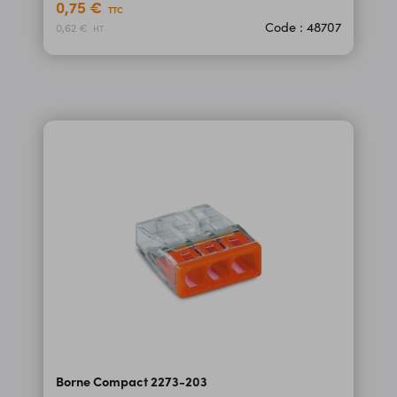
0,75 €
TTC
Code : 48707
0,62 €
HT
Borne Compact 2273-203