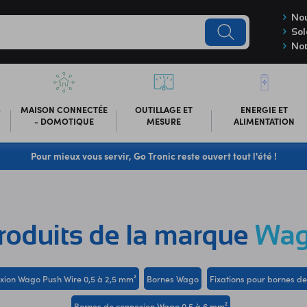
Nou
Sol
Not
-
MAISON CONNECTÉE
OUTILLAGE ET
ENERGIE ET
- DOMOTIQUE
MESURE
ALIMENTATION
Pour mieux vous servir, Go Tronic reste ouvert tout l'été !
roduits de la marque
Wa
xion Wago Push Wire 0,5 à 2,5 mm²
Bornes Wago
Fixations pour bornes d
Bornes de connexion Wago 0,5 à 6 mm²