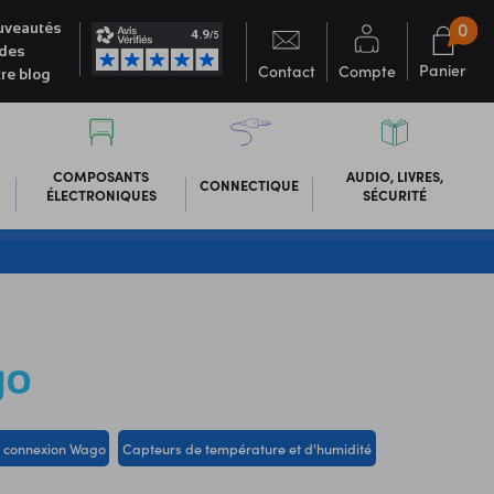
0
veautés
des
Panier
Contact
Compte
re blog
COMPOSANTS
AUDIO, LIVRES,
CONNECTIQUE
ÉLECTRONIQUES
SÉCURITÉ
go
e connexion Wago
Capteurs de température et d'humidité