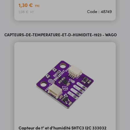
1,30 €
TTC
Code : 48749
1,08 €
HT
CAPTEURS-DE-TEMPERATURE-ET-D-HUMIDITE-1923 - WAGO
Capteur de t° et d'humidité SHTC3 I2C 333032