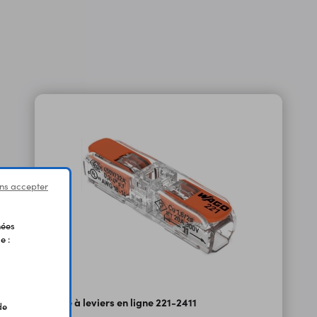
ns accepter
nées
e :
Borne à leviers en ligne 221-2411
de