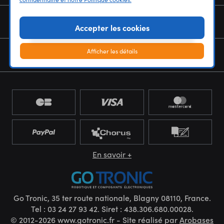
NOUS CONNAÎTRE
Accepter les cookies
Afficher les détails
NEWSLETTER
En savoir +
Go Tronic, 35 ter route nationale, Blagny 08110, France.
Tel : 03 24 27 93 42. Siret : 438.306.680.00028.
© 2012-2026 www.gotronic.fr - Site réalisé par
Arobases