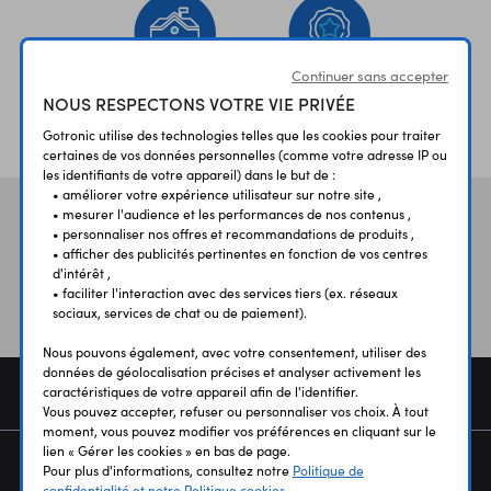
Continuer sans accepter
NOUS RESPECTONS VOTRE VIE PRIVÉE
ÉTABLISSEMENTS
PLUS 30 ANS
SCOLAIRES
D’EXPERIENCE
Gotronic utilise des technologies telles que les cookies pour traiter
certaines de vos données personnelles (comme votre adresse IP ou
les identifiants de votre appareil) dans le but de :
• améliorer votre expérience utilisateur sur notre site ,
• mesurer l'audience et les performances de nos contenus ,
Vos avis
et témoignages
• personnaliser nos offres et recommandations de produits ,
• afficher des publicités pertinentes en fonction de vos centres
d'intérêt ,
• faciliter l'interaction avec des services tiers (ex. réseaux
sociaux, services de chat ou de paiement).
Nous pouvons également, avec votre consentement, utiliser des
données de géolocalisation précises et analyser activement les
COMMANDE
caractéristiques de votre appareil afin de l'identifier.
Vous pouvez accepter, refuser ou personnaliser vos choix. À tout
moment, vous pouvez modifier vos préférences en cliquant sur le
lien « Gérer les cookies » en bas de page.
SERVICES
Pour plus d'informations, consultez notre
Politique de
confidentialité et notre Politique cookies.