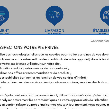
EMENT
LIVRAISON
ÉTABLIS
URISÉ
RAPIDE
SCOL
Continuer sa
SPECTONS VOTRE VIE PRIVÉE
Vos avis
et témoignages
ilise des technologies telles que les cookies pour traiter certaines de vos don
s (comme votre adresse IP ou les identifiants de votre appareil) dans le but d
 votre expérience utilisateur sur notre site ,
l'audience et les performances de nos contenus ,
liser nos offres et recommandations de produits ,
 des publicités pertinentes en fonction de vos centres d'intérêt ,
r l'interaction avec des services tiers (ex. réseaux sociaux, services de chat ou 
.
s également, avec votre consentement, utiliser des données de géolocalisa
analyser activement les caractéristiques de votre appareil afin de l'identifier.
 accepter, refuser ou personnaliser vos choix. À tout moment, vous pouvez m
SERVICES
NOU
en cliquant sur le lien « Gérer les cookies » en bas de page.