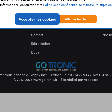
'informations, consultez notre
Politique de confidentialité et notre Politique co
Carte des fablabs
Nous 
Mentions légales
CGV
Accepter les cookies
Afficher les détails
FAQs
Blog
Contact
Nos 
Rétractation
Devis
ter route nationale, Blagny 08110, France. Tel : 03 24 27 93 42. Siret : 438
© 2012-2026 www.gotronic.fr - Site réalisé par
Arobases