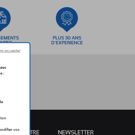
SEMENTS
PLUS 30 ANS
AIRES
D’EXPERIENCE
ns accepter
nées
e :
de
tion
odifier vos
S CONNAÎTRE
NEWSLETTER