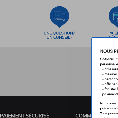
UNE QUESTION?
PAI
UN CONSEIL?
SÉC
NOUS RE
Gotronic ut
personnelle
• améliorer
• mesurer 
• personna
• afficher
• facilite
paiement)
Nous pouvon
précises et 
Vous pouvez
PAIEMENT SÉCURISÉ
COMMANDE
préférences 