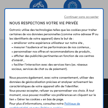
Continuer sans accepter
NOUS RESPECTONS VOTRE VIE PRIVÉE
ÉTABLISSEMENTS
PLUS 30 ANS
SCOLAIRES
D’EXPERIENCE
Gotronic utilise des technologies telles que les cookies pour traiter
certaines de vos données personnelles (comme votre adresse IP ou
les identifiants de votre appareil) dans le but de :
• améliorer votre expérience utilisateur sur notre site ,
• mesurer l'audience et les performances de nos contenus ,
Vos avis
et témoignages
• personnaliser nos offres et recommandations de produits ,
• afficher des publicités pertinentes en fonction de vos centres
d'intérêt ,
• faciliter l'interaction avec des services tiers (ex. réseaux
sociaux, services de chat ou de paiement).
Nous pouvons également, avec votre consentement, utiliser des
données de géolocalisation précises et analyser activement les
COMMANDE
caractéristiques de votre appareil afin de l'identifier.
Vous pouvez accepter, refuser ou personnaliser vos choix. À tout
moment, vous pouvez modifier vos préférences en cliquant sur le
lien « Gérer les cookies » en bas de page.
SERVICES
Pour plus d'informations, consultez notre
Politique de
confidentialité et notre Politique cookies.