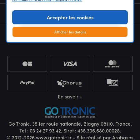
NOUS CONNAÎTRE
Accepter les cookies
Afficher les détails
NEWSLETTER
En savoir +
Go Tronic, 35 ter route nationale, Blagny 08110, France.
Tel : 03 24 27 93 42. Siret : 438.306.680.00028.
© 2012-2026 www.gotronic.fr - Site réalisé par
Arobases