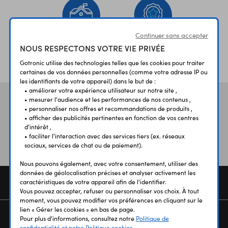
Continuer sans accepter
NOUS RESPECTONS VOTRE VIE PRIVÉE
ÉTABLISSEMENTS
PLUS 30 ANS
SCOLAIRES
D’EXPERIENCE
Gotronic utilise des technologies telles que les cookies pour traiter
certaines de vos données personnelles (comme votre adresse IP ou
les identifiants de votre appareil) dans le but de :
• améliorer votre expérience utilisateur sur notre site ,
• mesurer l'audience et les performances de nos contenus ,
Vos avis
et témoignages
• personnaliser nos offres et recommandations de produits ,
• afficher des publicités pertinentes en fonction de vos centres
d'intérêt ,
• faciliter l'interaction avec des services tiers (ex. réseaux
sociaux, services de chat ou de paiement).
Nous pouvons également, avec votre consentement, utiliser des
données de géolocalisation précises et analyser activement les
COMMANDE
caractéristiques de votre appareil afin de l'identifier.
Vous pouvez accepter, refuser ou personnaliser vos choix. À tout
moment, vous pouvez modifier vos préférences en cliquant sur le
lien « Gérer les cookies » en bas de page.
SERVICES
Pour plus d'informations, consultez notre
Politique de
confidentialité et notre Politique cookies.