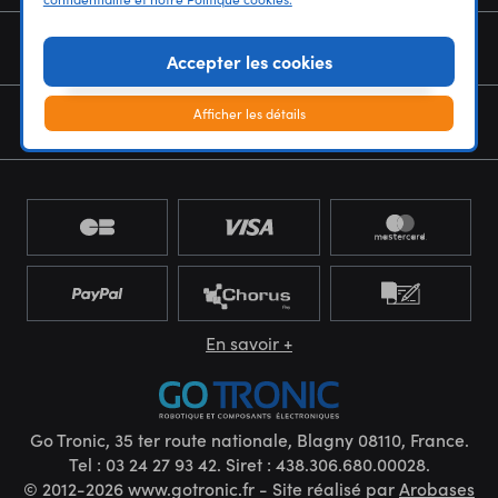
NOUS CONNAÎTRE
Accepter les cookies
Afficher les détails
NEWSLETTER
En savoir +
Go Tronic, 35 ter route nationale, Blagny 08110, France.
Tel : 03 24 27 93 42. Siret : 438.306.680.00028.
© 2012-2026 www.gotronic.fr - Site réalisé par
Arobases