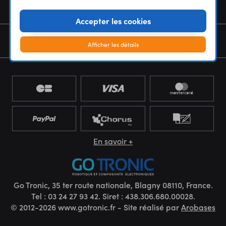
NOUS CONNAÎTRE
Accepter les cookies
NEWSLETTER
Afficher les détails
En savoir +
Go Tronic, 35 ter route nationale, Blagny 08110, France.
Tel : 03 24 27 93 42. Siret : 438.306.680.00028.
© 2012-2026 www.gotronic.fr - Site réalisé par
Arobases