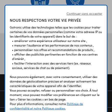
Continuer sans accepter
ÉTABLISSEMENTS
PLUS 30 ANS
NOUS RESPECTONS VOTRE VIE PRIVÉE
SCOLAIRES
D’EXPERIENCE
Gotronic utilise des technologies telles que les cookies pour traiter
certaines de vos données personnelles (comme votre adresse IP ou
les identifiants de votre appareil) dans le but de :
• améliorer votre expérience utilisateur sur notre site ,
Vos avis
et témoignages
• mesurer l'audience et les performances de nos contenus ,
• personnaliser nos offres et recommandations de produits ,
• afficher des publicités pertinentes en fonction de vos centres
d'intérêt ,
• faciliter l'interaction avec des services tiers (ex. réseaux
sociaux, services de chat ou de paiement).
Nous pouvons également, avec votre consentement, utiliser des
données de géolocalisation précises et analyser activement les
COMMANDE
caractéristiques de votre appareil afin de l'identifier.
Vous pouvez accepter, refuser ou personnaliser vos choix. À tout
moment, vous pouvez modifier vos préférences en cliquant sur le
SERVICES
lien « Gérer les cookies » en bas de page.
Pour plus d'informations, consultez notre
Politique de
confidentialité et notre Politique cookies.