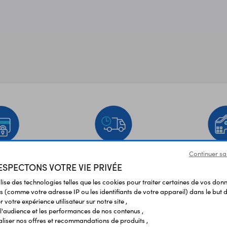
Continuer sa
EMENT
LIVRAISON
ÉTABLIS
SPECTONS VOTRE VIE PRIVÉE
URISÉ
RAPIDE
SCOL
ilise des technologies telles que les cookies pour traiter certaines de vos don
s (comme votre adresse IP ou les identifiants de votre appareil) dans le but d
Vos avis
et témoignages
 votre expérience utilisateur sur notre site ,
l'audience et les performances de nos contenus ,
liser nos offres et recommandations de produits ,