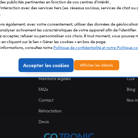
 des publicités pertinentes en fonction de vos centres d'intérêt ,
r l'interaction avec des services tiers (ex. réseaux sociaux, services de chat ou 
.
s également, avec votre consentement, utiliser des données de géolocalisa
analyser activement les caractéristiques de votre appareil afin de l'identifier.
 accepter, refuser ou personnaliser vos choix. À tout moment, vous pouvez m
en cliquant sur le lien « Gérer les cookies » en bas de page.
'informations, consultez notre
Politique de confidentialité et notre Politique co
SERVICES
NOU
Accepter les cookies
Afficher les détails
Carte des fablabs
Nous 
Mentions légales
CGV
FAQs
Blog
Contact
Nos 
Rétractation
Devis