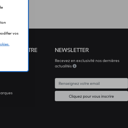
de
tion
odifier vos
okies.
S CONNAÎTRE
NEWSLETTER
Recevez en exclusivité nos dernières
connaître
actualités
marques
Cliquez pour vous inscrire