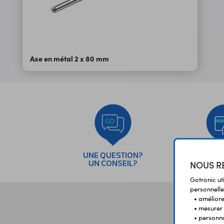
Axe en métal 2 x 80 mm
UNE QUESTION?
PAI
NOUS RE
UN CONSEIL?
SÉC
Gotronic ut
personnelle
• améliorer
• mesurer 
• personna