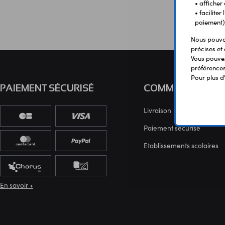
• afficher
• facilite
paiement)
Nous pouvon
précises et 
Vous pouvez
préférences 
Pour plus d
PAIEMENT SÉCURISÉ
COMMANDE
Livraison
Paiement sécurisé
Etablissements scolaires
En savoir +