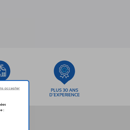
ns accepter
SEMENTS
PLUS 30 ANS
AIRES
D’EXPERIENCE
nées
e :