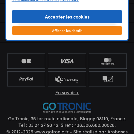
NOUS CONNAÎTRE
Accepter les cookies
Afficher les détails
NEWSLETTER
En savoir +
Go Tronic, 35 ter route nationale, Blagny 08110, France.
Tel : 03 24 27 93 42. Siret : 438.306.680.00028.
© 2012-2026 www.gotronic.fr - Site réalisé par
Arobases