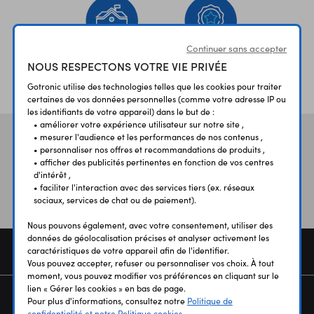
Continuer sans accepter
NOUS RESPECTONS VOTRE VIE PRIVÉE
ÉTABLISSEMENTS
PLUS 30 ANS
SCOLAIRES
D’EXPERIENCE
Gotronic utilise des technologies telles que les cookies pour traiter
certaines de vos données personnelles (comme votre adresse IP ou
les identifiants de votre appareil) dans le but de :
• améliorer votre expérience utilisateur sur notre site ,
• mesurer l'audience et les performances de nos contenus ,
Vos avis
et témoignages
• personnaliser nos offres et recommandations de produits ,
• afficher des publicités pertinentes en fonction de vos centres
d'intérêt ,
• faciliter l'interaction avec des services tiers (ex. réseaux
sociaux, services de chat ou de paiement).
Nous pouvons également, avec votre consentement, utiliser des
données de géolocalisation précises et analyser activement les
COMMANDE
caractéristiques de votre appareil afin de l'identifier.
Vous pouvez accepter, refuser ou personnaliser vos choix. À tout
moment, vous pouvez modifier vos préférences en cliquant sur le
lien « Gérer les cookies » en bas de page.
SERVICES
Pour plus d'informations, consultez notre
Politique de
confidentialité et notre Politique cookies.