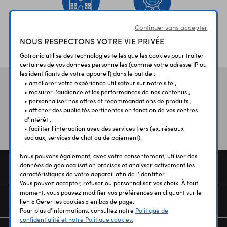
Continuer sans accepter
ÉTABLISSEMENTS
PLUS 30 ANS
NOUS RESPECTONS VOTRE VIE PRIVÉE
SCOLAIRES
D’EXPERIENCE
Gotronic utilise des technologies telles que les cookies pour traiter
certaines de vos données personnelles (comme votre adresse IP ou
les identifiants de votre appareil) dans le but de :
• améliorer votre expérience utilisateur sur notre site ,
Vos avis
et témoignages
• mesurer l'audience et les performances de nos contenus ,
• personnaliser nos offres et recommandations de produits ,
• afficher des publicités pertinentes en fonction de vos centres
d'intérêt ,
• faciliter l'interaction avec des services tiers (ex. réseaux
sociaux, services de chat ou de paiement).
Nous pouvons également, avec votre consentement, utiliser des
données de géolocalisation précises et analyser activement les
COMMANDE
caractéristiques de votre appareil afin de l'identifier.
Vous pouvez accepter, refuser ou personnaliser vos choix. À tout
moment, vous pouvez modifier vos préférences en cliquant sur le
SERVICES
lien « Gérer les cookies » en bas de page.
Pour plus d'informations, consultez notre
Politique de
confidentialité et notre Politique cookies.