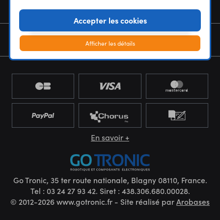
NOUS CONNAÎTRE
Accepter les cookies
NEWSLETTER
Afficher les détails
En savoir +
Go Tronic, 35 ter route nationale, Blagny 08110, France.
Tel : 03 24 27 93 42. Siret : 438.306.680.00028.
© 2012-2026 www.gotronic.fr - Site réalisé par
Arobases