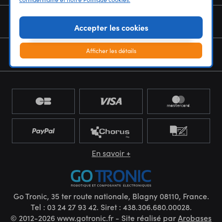
NOUS CONNAÎTRE
Accepter les cookies
Afficher les détails
NEWSLETTER
En savoir +
Go Tronic, 35 ter route nationale, Blagny 08110, France.
Tel : 03 24 27 93 42. Siret : 438.306.680.00028.
© 2012-2026 www.gotronic.fr - Site réalisé par
Arobases