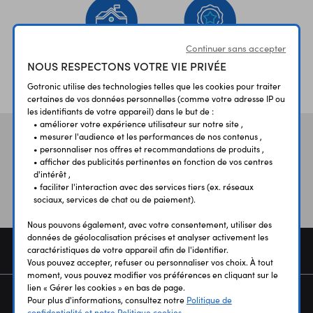
Continuer sans accepter
NOUS RESPECTONS VOTRE VIE PRIVÉE
ÉTABLISSEMENTS
PLUS 30 ANS
SCOLAIRES
D’EXPERIENCE
Gotronic utilise des technologies telles que les cookies pour traiter
certaines de vos données personnelles (comme votre adresse IP ou
les identifiants de votre appareil) dans le but de :
• améliorer votre expérience utilisateur sur notre site ,
• mesurer l'audience et les performances de nos contenus ,
Vos avis
et témoignages
• personnaliser nos offres et recommandations de produits ,
• afficher des publicités pertinentes en fonction de vos centres
d'intérêt ,
• faciliter l'interaction avec des services tiers (ex. réseaux
sociaux, services de chat ou de paiement).
Nous pouvons également, avec votre consentement, utiliser des
données de géolocalisation précises et analyser activement les
COMMANDE
caractéristiques de votre appareil afin de l'identifier.
Vous pouvez accepter, refuser ou personnaliser vos choix. À tout
moment, vous pouvez modifier vos préférences en cliquant sur le
lien « Gérer les cookies » en bas de page.
SERVICES
Pour plus d'informations, consultez notre
Politique de
confidentialité et notre Politique cookies.