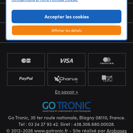
NOUS CONNAÎTRE
Accepter les cookies
Afficher les détails
NEWSLETTER
En savoir +
Go Tronic, 35 ter route nationale, Blagny 08110, France.
Tel : 03 24 27 93 42. Siret : 438.306.680.00028.
© 2012-2026 www.gotronic.fr - Site réalisé par
Arobases