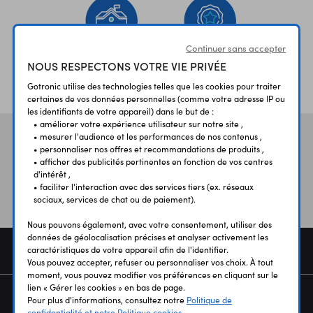
Continuer sans accepter
NOUS RESPECTONS VOTRE VIE PRIVÉE
ÉTABLISSEMENTS
PLUS 30 ANS
SCOLAIRES
D’EXPERIENCE
Gotronic utilise des technologies telles que les cookies pour traiter
certaines de vos données personnelles (comme votre adresse IP ou
les identifiants de votre appareil) dans le but de :
• améliorer votre expérience utilisateur sur notre site ,
• mesurer l'audience et les performances de nos contenus ,
Vos avis
et témoignages
• personnaliser nos offres et recommandations de produits ,
• afficher des publicités pertinentes en fonction de vos centres
d'intérêt ,
• faciliter l'interaction avec des services tiers (ex. réseaux
sociaux, services de chat ou de paiement).
Nous pouvons également, avec votre consentement, utiliser des
données de géolocalisation précises et analyser activement les
COMMANDE
caractéristiques de votre appareil afin de l'identifier.
Vous pouvez accepter, refuser ou personnaliser vos choix. À tout
moment, vous pouvez modifier vos préférences en cliquant sur le
lien « Gérer les cookies » en bas de page.
SERVICES
Pour plus d'informations, consultez notre
Politique de
confidentialité et notre Politique cookies.