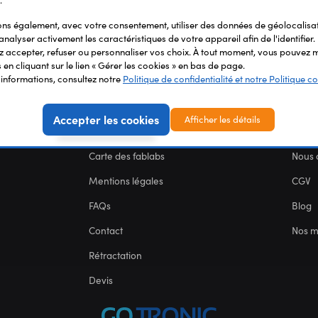
.
s également, avec votre consentement, utiliser des données de géolocalisa
analyser activement les caractéristiques de votre appareil afin de l'identifier.
 accepter, refuser ou personnaliser vos choix. À tout moment, vous pouvez m
en cliquant sur le lien « Gérer les cookies » en bas de page.
'informations, consultez notre
Politique de confidentialité et notre Politique co
Accepter les cookies
Afficher les détails
SERVICES
NOU
Carte des fablabs
Nous 
Mentions légales
CGV
FAQs
Blog
Contact
Nos 
Rétractation
Devis