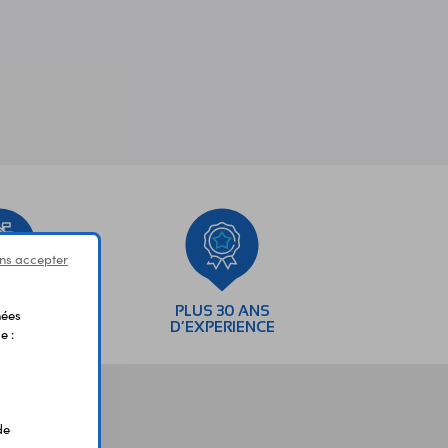
ns accepter
SEMENTS
PLUS 30 ANS
nées
AIRES
D’EXPERIENCE
e :
de