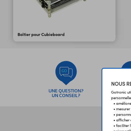
Boîtier pour Cubieboard
NOUS RE
UNE QUESTION?
PAI
Gotronic ut
UN CONSEIL?
SÉC
personnelle
• améliorer
• mesurer 
• personna
• afficher
• facilite