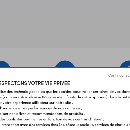
Continuer sa
SPECTONS VOTRE VIE PRIVÉE
EMENT
LIVRAISON
ÉTABLIS
ilise des technologies telles que les cookies pour traiter certaines de vos don
URISÉ
RAPIDE
SCOL
s (comme votre adresse IP ou les identifiants de votre appareil) dans le but d
 votre expérience utilisateur sur notre site ,
l'audience et les performances de nos contenus ,
liser nos offres et recommandations de produits ,
Vos avis
et témoignages
 des publicités pertinentes en fonction de vos centres d'intérêt ,
r l'interaction avec des services tiers (ex. réseaux sociaux, services de chat ou 