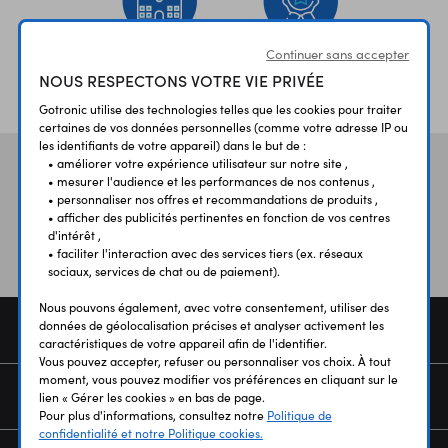
Continuer sans accepter
ÉTABLISSEMENTS
PLUS 30 ANS
NOUS RESPECTONS VOTRE VIE PRIVÉE
SCOLAIRES
D’EXPERIENCE
Gotronic utilise des technologies telles que les cookies pour traiter
certaines de vos données personnelles (comme votre adresse IP ou
les identifiants de votre appareil) dans le but de :
• améliorer votre expérience utilisateur sur notre site ,
Vos avis
et témoignages
• mesurer l'audience et les performances de nos contenus ,
• personnaliser nos offres et recommandations de produits ,
• afficher des publicités pertinentes en fonction de vos centres
d'intérêt ,
• faciliter l'interaction avec des services tiers (ex. réseaux
sociaux, services de chat ou de paiement).
Nous pouvons également, avec votre consentement, utiliser des
données de géolocalisation précises et analyser activement les
COMMANDE
caractéristiques de votre appareil afin de l'identifier.
Vous pouvez accepter, refuser ou personnaliser vos choix. À tout
moment, vous pouvez modifier vos préférences en cliquant sur le
SERVICES
lien « Gérer les cookies » en bas de page.
Pour plus d'informations, consultez notre
Politique de
confidentialité et notre Politique cookies.