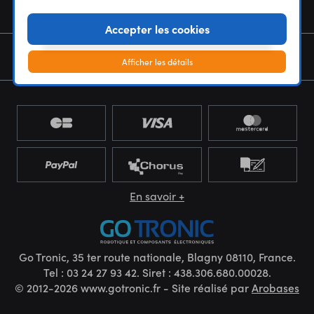
NOUS CONNAÎTRE
Accepter les cookies
NEWSLETTER
Afficher les détails
En savoir +
Go Tronic, 35 ter route nationale, Blagny 08110, France.
Tel : 03 24 27 93 42. Siret : 438.306.680.00028.
© 2012-2026 www.gotronic.fr - Site réalisé par
Arobases