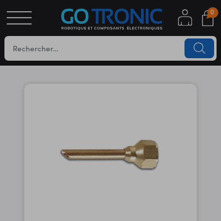
0
S
OTIQUE
UES
YC