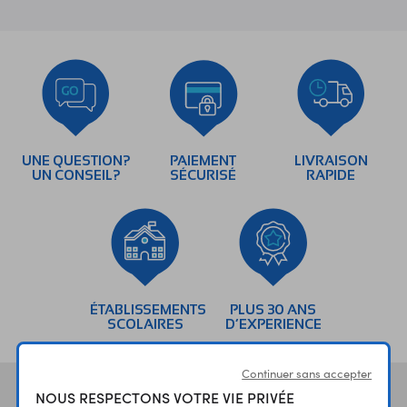
UNE QUESTION?
PAIEMENT
LIVRAISON
UN CONSEIL?
SÉCURISÉ
RAPIDE
ÉTABLISSEMENTS
PLUS 30 ANS
SCOLAIRES
D’EXPERIENCE
Continuer sans accepter
Vos avis
et témoignages
NOUS RESPECTONS VOTRE VIE PRIVÉE