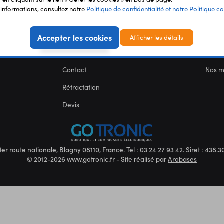
'informations, consultez notre
Politique de confidentialité et notre Politique co
Carte des fablabs
Nous 
Mentions légales
CGV
Accepter les cookies
Afficher les détails
FAQs
Blog
Contact
Nos 
Rétractation
Devis
ter route nationale, Blagny 08110, France. Tel : 03 24 27 93 42. Siret : 438
© 2012-2026 www.gotronic.fr - Site réalisé par
Arobases