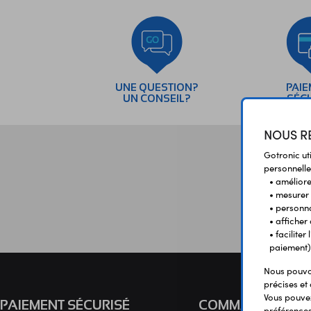
UNE QUESTION?
PAI
UN CONSEIL?
SÉC
NOUS RE
Gotronic ut
personnelle
• améliorer
• mesurer 
• personna
• afficher
• facilite
paiement)
Nous pouvon
précises et 
Vous pouvez
PAIEMENT SÉCURISÉ
COMMANDE
préférences 