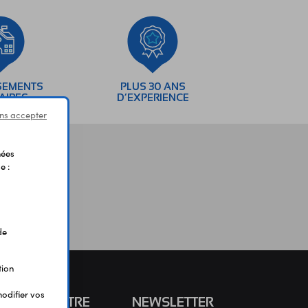
SEMENTS
PLUS 30 ANS
AIRES
D’EXPERIENCE
ns accepter
nées
e :
de
tion
odifier vos
S CONNAÎTRE
NEWSLETTER