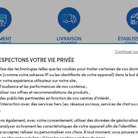
EMENT
LIVRAISON
ÉTABLIS
URISÉ
RAPIDE
SCOL
Continuer sa
SPECTONS VOTRE VIE PRIVÉE
Vos avis
et témoignages
ilise des technologies telles que les cookies pour traiter certaines de vos don
s (comme votre adresse IP ou les identifiants de votre appareil) dans le but d
 votre expérience utilisateur sur notre site ,
l'audience et les performances de nos contenus ,
liser nos offres et recommandations de produits ,
 des publicités pertinentes en fonction de vos centres d'intérêt ,
r l'interaction avec des services tiers (ex. réseaux sociaux, services de chat ou 
.
s également, avec votre consentement, utiliser des données de géolocalisa
analyser activement les caractéristiques de votre appareil afin de l'identifier.
 accepter, refuser ou personnaliser vos choix. À tout moment, vous pouvez m
SERVICES
NOU
en cliquant sur le lien « Gérer les cookies » en bas de page.