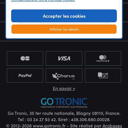
NOUS CONNAÎTRE
Accepter les cookies
Afficher les détails
NEWSLETTER
En savoir +
Go Tronic, 35 ter route nationale, Blagny 08110, France.
Tel : 03 24 27 93 42. Siret : 438.306.680.00028.
© 2012-2026 www.gotronic.fr - Site réalisé par
Arobases