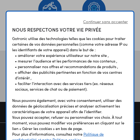
Continuer sans accepter
NOUS RESPECTONS VOTRE VIE PRIVÉE
ÉTABLISSEMENTS
PLUS 30 ANS
SCOLAIRES
D’EXPERIENCE
Gotronic utilise des technologies telles que les cookies pour traiter
certaines de vos données personnelles (comme votre adresse IP ou
les identifiants de votre appareil) dans le but de :
• améliorer votre expérience utilisateur sur notre site ,
• mesurer l'audience et les performances de nos contenus ,
Vos avis
et témoignages
• personnaliser nos offres et recommandations de produits ,
• afficher des publicités pertinentes en fonction de vos centres
d'intérêt ,
• faciliter l'interaction avec des services tiers (ex. réseaux
sociaux, services de chat ou de paiement).
Nous pouvons également, avec votre consentement, utiliser des
données de géolocalisation précises et analyser activement les
COMMANDE
caractéristiques de votre appareil afin de l'identifier.
Vous pouvez accepter, refuser ou personnaliser vos choix. À tout
moment, vous pouvez modifier vos préférences en cliquant sur le
lien « Gérer les cookies » en bas de page.
SERVICES
Pour plus d'informations, consultez notre
Politique de
confidentialité et notre Politique cookies.