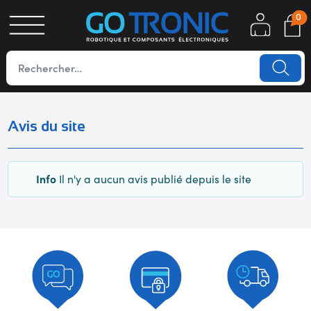
0
S
OTIQUE
UES
Avis du site
Info
Il n'y a aucun avis publié depuis le site
YC