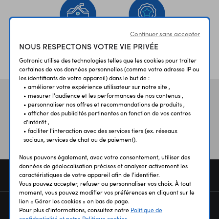
Continuer sans accepter
NOUS RESPECTONS VOTRE VIE PRIVÉE
ÉTABLISSEMENTS
PLUS 30 ANS
SCOLAIRES
D’EXPERIENCE
Gotronic utilise des technologies telles que les cookies pour traiter
certaines de vos données personnelles (comme votre adresse IP ou
les identifiants de votre appareil) dans le but de :
• améliorer votre expérience utilisateur sur notre site ,
• mesurer l'audience et les performances de nos contenus ,
Vos avis
et témoignages
• personnaliser nos offres et recommandations de produits ,
• afficher des publicités pertinentes en fonction de vos centres
d'intérêt ,
• faciliter l'interaction avec des services tiers (ex. réseaux
sociaux, services de chat ou de paiement).
Nous pouvons également, avec votre consentement, utiliser des
données de géolocalisation précises et analyser activement les
COMMANDE
caractéristiques de votre appareil afin de l'identifier.
Vous pouvez accepter, refuser ou personnaliser vos choix. À tout
moment, vous pouvez modifier vos préférences en cliquant sur le
lien « Gérer les cookies » en bas de page.
SERVICES
Pour plus d'informations, consultez notre
Politique de
confidentialité et notre Politique cookies.