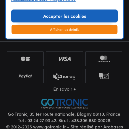
NOUS CONNAÎTRE
Accepter les cookies
Afficher les détails
NEWSLETTER
En savoir +
Go Tronic, 35 ter route nationale, Blagny 08110, France.
Tel : 03 24 27 93 42. Siret : 438.306.680.00028.
© 2012-2026 www.gotronic.fr - Site réalisé par
Arobases