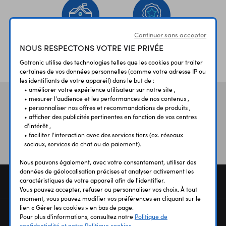
Continuer sans accepter
NOUS RESPECTONS VOTRE VIE PRIVÉE
ÉTABLISSEMENTS
PLUS 30 ANS
SCOLAIRES
D’EXPERIENCE
Gotronic utilise des technologies telles que les cookies pour traiter
certaines de vos données personnelles (comme votre adresse IP ou
les identifiants de votre appareil) dans le but de :
• améliorer votre expérience utilisateur sur notre site ,
• mesurer l'audience et les performances de nos contenus ,
Vos avis
et témoignages
• personnaliser nos offres et recommandations de produits ,
• afficher des publicités pertinentes en fonction de vos centres
d'intérêt ,
• faciliter l'interaction avec des services tiers (ex. réseaux
sociaux, services de chat ou de paiement).
Nous pouvons également, avec votre consentement, utiliser des
données de géolocalisation précises et analyser activement les
COMMANDE
caractéristiques de votre appareil afin de l'identifier.
Vous pouvez accepter, refuser ou personnaliser vos choix. À tout
moment, vous pouvez modifier vos préférences en cliquant sur le
lien « Gérer les cookies » en bas de page.
SERVICES
Pour plus d'informations, consultez notre
Politique de
confidentialité et notre Politique cookies.