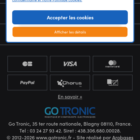
NOUS CONNAÎTRE
Accepter les cookies
Afficher les détails
NEWSLETTER
En savoir +
Go Tronic, 35 ter route nationale, Blagny 08110, France.
Tel : 03 24 27 93 42. Siret : 438.306.680.00028.
© 2012-2026 www.gotronic.fr - Site réalisé par
Arobases