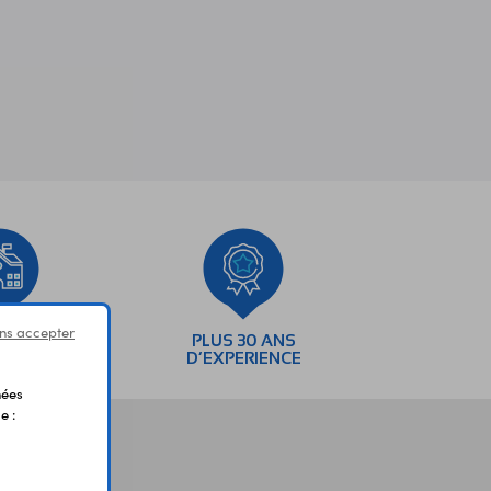
ns accepter
SEMENTS
PLUS 30 ANS
AIRES
D’EXPERIENCE
nées
e :