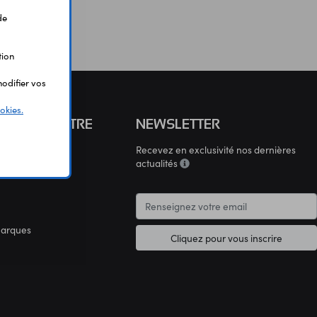
de
tion
odifier vos
okies.
S CONNAÎTRE
NEWSLETTER
Recevez en exclusivité nos dernières
connaître
actualités
marques
Cliquez pour vous inscrire