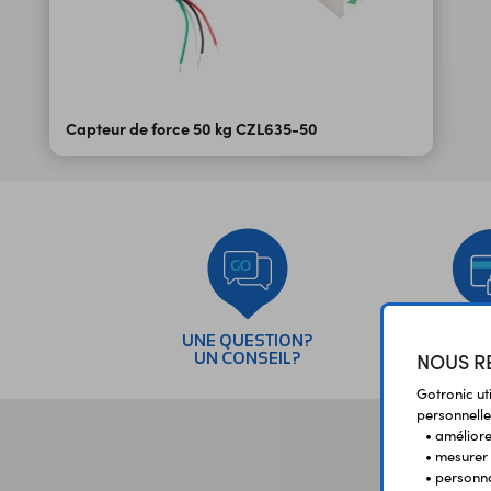
Capteur de force 50 kg CZL635-50
UNE QUESTION?
PAI
NOUS RE
UN CONSEIL?
SÉC
Gotronic ut
personnelle
• améliorer
• mesurer 
• personna