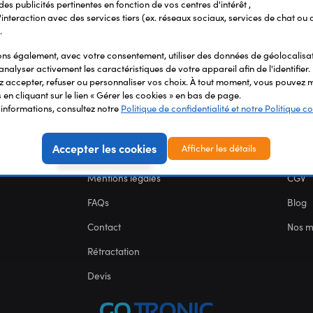
 des publicités pertinentes en fonction de vos centres d'intérêt ,
r l'interaction avec des services tiers (ex. réseaux sociaux, services de chat ou 
.
s également, avec votre consentement, utiliser des données de géolocalisa
analyser activement les caractéristiques de votre appareil afin de l'identifier.
 accepter, refuser ou personnaliser vos choix. À tout moment, vous pouvez m
en cliquant sur le lien « Gérer les cookies » en bas de page.
'informations, consultez notre
Politique de confidentialité et notre Politique co
SERVICES
NOU
Accepter les cookies
Afficher les détails
Carte des fablabs
Nous 
Mentions légales
CGV
FAQs
Blog
Contact
Nos 
Rétractation
Devis