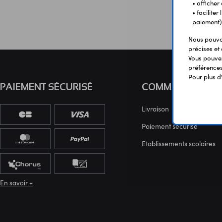
• afficher
• facilite
paiement)
Nous pouvon
précises et 
Vous pouvez
préférences 
Pour plus d
PAIEMENT SÉCURISÉ
COMMANDE
Livraison
Paiement sécurisé
Etablissements scolaires
En savoir +