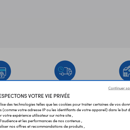
Continuer sa
EMENT
LIVRAISON
ÉTABLIS
SPECTONS VOTRE VIE PRIVÉE
URISÉ
RAPIDE
SCOL
ilise des technologies telles que les cookies pour traiter certaines de vos don
s (comme votre adresse IP ou les identifiants de votre appareil) dans le but d
Vos avis
et témoignages
 votre expérience utilisateur sur notre site ,
l'audience et les performances de nos contenus ,
liser nos offres et recommandations de produits ,