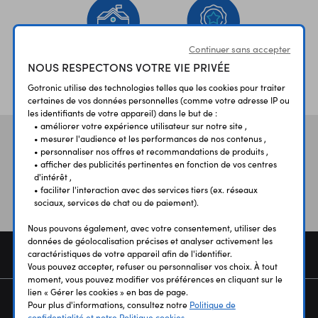
Continuer sans accepter
NOUS RESPECTONS VOTRE VIE PRIVÉE
ÉTABLISSEMENTS
PLUS 30 ANS
SCOLAIRES
D’EXPERIENCE
Gotronic utilise des technologies telles que les cookies pour traiter
certaines de vos données personnelles (comme votre adresse IP ou
les identifiants de votre appareil) dans le but de :
• améliorer votre expérience utilisateur sur notre site ,
• mesurer l'audience et les performances de nos contenus ,
Vos avis
et témoignages
• personnaliser nos offres et recommandations de produits ,
• afficher des publicités pertinentes en fonction de vos centres
d'intérêt ,
• faciliter l'interaction avec des services tiers (ex. réseaux
sociaux, services de chat ou de paiement).
Nous pouvons également, avec votre consentement, utiliser des
données de géolocalisation précises et analyser activement les
COMMANDE
caractéristiques de votre appareil afin de l'identifier.
Vous pouvez accepter, refuser ou personnaliser vos choix. À tout
moment, vous pouvez modifier vos préférences en cliquant sur le
lien « Gérer les cookies » en bas de page.
SERVICES
Pour plus d'informations, consultez notre
Politique de
confidentialité et notre Politique cookies.