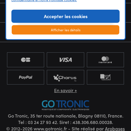
NOUS CONNAÎTRE
Accepter les cookies
Afficher les détails
NEWSLETTER
En savoir +
Go Tronic, 35 ter route nationale, Blagny 08110, France.
Tel : 03 24 27 93 42. Siret : 438.306.680.00028.
© 2012-2026 www.gotronic.fr - Site réalisé par
Arobases