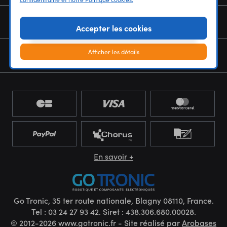
NOUS CONNAÎTRE
Accepter les cookies
Afficher les détails
NEWSLETTER
En savoir +
Go Tronic, 35 ter route nationale, Blagny 08110, France.
Tel : 03 24 27 93 42. Siret : 438.306.680.00028.
© 2012-2026 www.gotronic.fr - Site réalisé par
Arobases