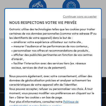
Continuer sans accepter
NOUS RESPECTONS VOTRE VIE PRIVÉE
ÉTABLISSEMENTS
PLUS 30 ANS
SCOLAIRES
D’EXPERIENCE
Gotronic utilise des technologies telles que les cookies pour traiter
certaines de vos données personnelles (comme votre adresse IP ou
les identifiants de votre appareil) dans le but de :
• améliorer votre expérience utilisateur sur notre site ,
• mesurer l'audience et les performances de nos contenus ,
Vos avis
et témoignages
• personnaliser nos offres et recommandations de produits ,
• afficher des publicités pertinentes en fonction de vos centres
d'intérêt ,
• faciliter l'interaction avec des services tiers (ex. réseaux
sociaux, services de chat ou de paiement).
Nous pouvons également, avec votre consentement, utiliser des
données de géolocalisation précises et analyser activement les
COMMANDE
caractéristiques de votre appareil afin de l'identifier.
Vous pouvez accepter, refuser ou personnaliser vos choix. À tout
moment, vous pouvez modifier vos préférences en cliquant sur le
lien « Gérer les cookies » en bas de page.
SERVICES
Pour plus d'informations, consultez notre
Politique de
confidentialité et notre Politique cookies.