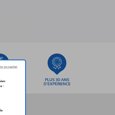
ns accepter
SEMENTS
PLUS 30 ANS
nées
AIRES
D’EXPERIENCE
e :
de