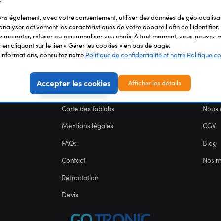
.
s également, avec votre consentement, utiliser des données de géolocalisa
analyser activement les caractéristiques de votre appareil afin de l'identifier.
 accepter, refuser ou personnaliser vos choix. À tout moment, vous pouvez m
en cliquant sur le lien « Gérer les cookies » en bas de page.
'informations, consultez notre
Politique de confidentialité et notre Politique co
Accepter les cookies
Afficher les détails
SERVICES
NOU
Carte des fablabs
Nous 
Mentions légales
CGV
FAQs
Blog
Contact
Nos 
Rétractation
Devis