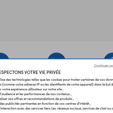
Continuer sa
SPECTONS VOTRE VIE PRIVÉE
EMENT
LIVRAISON
ÉTABLIS
ilise des technologies telles que les cookies pour traiter certaines de vos don
URISÉ
RAPIDE
SCOL
s (comme votre adresse IP ou les identifiants de votre appareil) dans le but d
 votre expérience utilisateur sur notre site ,
l'audience et les performances de nos contenus ,
liser nos offres et recommandations de produits ,
Vos avis
et témoignages
 des publicités pertinentes en fonction de vos centres d'intérêt ,
r l'interaction avec des services tiers (ex. réseaux sociaux, services de chat ou 