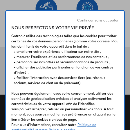
Continuer sans accepter
NOUS RESPECTONS VOTRE VIE PRIVÉE
ÉTABLISSEMENTS
PLUS 30 ANS
SCOLAIRES
D’EXPERIENCE
Gotronic utilise des technologies telles que les cookies pour traiter
certaines de vos données personnelles (comme votre adresse IP ou
les identifiants de votre appareil) dans le but de :
• améliorer votre expérience utilisateur sur notre site ,
• mesurer l'audience et les performances de nos contenus ,
Vos avis
et témoignages
• personnaliser nos offres et recommandations de produits ,
• afficher des publicités pertinentes en fonction de vos centres
d'intérêt ,
• faciliter l'interaction avec des services tiers (ex. réseaux
sociaux, services de chat ou de paiement).
Nous pouvons également, avec votre consentement, utiliser des
données de géolocalisation précises et analyser activement les
COMMANDE
caractéristiques de votre appareil afin de l'identifier.
Vous pouvez accepter, refuser ou personnaliser vos choix. À tout
moment, vous pouvez modifier vos préférences en cliquant sur le
lien « Gérer les cookies » en bas de page.
SERVICES
Pour plus d'informations, consultez notre
Politique de
confidentialité et notre Politique cookies.