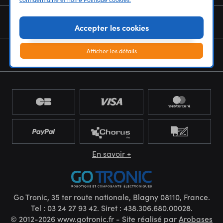
NOUS CONNAÎTRE
Accepter les cookies
Afficher les détails
NEWSLETTER
En savoir +
Go Tronic, 35 ter route nationale, Blagny 08110, France.
Tel : 03 24 27 93 42. Siret : 438.306.680.00028.
© 2012-2026 www.gotronic.fr - Site réalisé par
Arobases