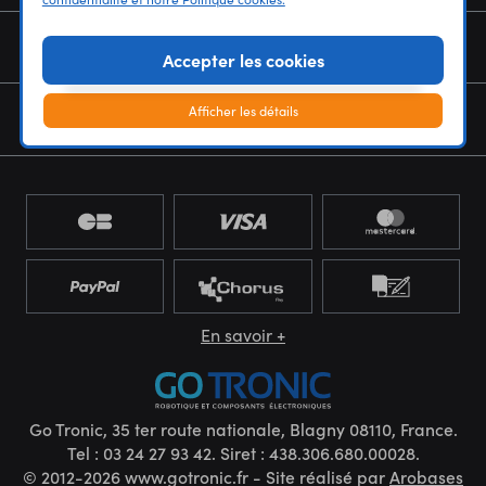
NOUS CONNAÎTRE
Accepter les cookies
Afficher les détails
NEWSLETTER
En savoir +
Go Tronic, 35 ter route nationale, Blagny 08110, France.
Tel : 03 24 27 93 42. Siret : 438.306.680.00028.
© 2012-2026 www.gotronic.fr - Site réalisé par
Arobases