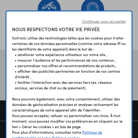
Continuer sans accepter
NOUS RESPECTONS VOTRE VIE PRIVÉE
ÉTABLISSEMENTS
PLUS 30 ANS
SCOLAIRES
D’EXPERIENCE
Gotronic utilise des technologies telles que les cookies pour traiter
certaines de vos données personnelles (comme votre adresse IP ou
les identifiants de votre appareil) dans le but de :
• améliorer votre expérience utilisateur sur notre site ,
• mesurer l'audience et les performances de nos contenus ,
Vos avis
et témoignages
• personnaliser nos offres et recommandations de produits ,
• afficher des publicités pertinentes en fonction de vos centres
d'intérêt ,
• faciliter l'interaction avec des services tiers (ex. réseaux
sociaux, services de chat ou de paiement).
Nous pouvons également, avec votre consentement, utiliser des
données de géolocalisation précises et analyser activement les
COMMANDE
caractéristiques de votre appareil afin de l'identifier.
Vous pouvez accepter, refuser ou personnaliser vos choix. À tout
moment, vous pouvez modifier vos préférences en cliquant sur le
lien « Gérer les cookies » en bas de page.
SERVICES
Pour plus d'informations, consultez notre
Politique de
confidentialité et notre Politique cookies.