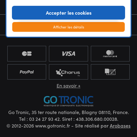
NOUS CONNAÎTRE
Accepter les cookies
NEWSLETTER
Afficher les détails
En savoir +
Go Tronic, 35 ter route nationale, Blagny 08110, France.
Tel : 03 24 27 93 42. Siret : 438.306.680.00028.
© 2012-2026 www.gotronic.fr - Site réalisé par
Arobases