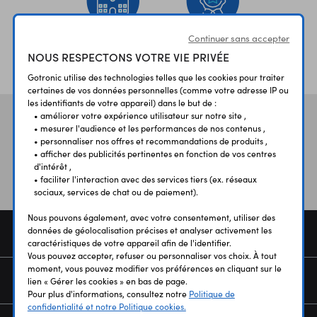
Continuer sans accepter
ÉTABLISSEMENTS
PLUS 30 ANS
NOUS RESPECTONS VOTRE VIE PRIVÉE
SCOLAIRES
D’EXPERIENCE
Gotronic utilise des technologies telles que les cookies pour traiter
certaines de vos données personnelles (comme votre adresse IP ou
les identifiants de votre appareil) dans le but de :
• améliorer votre expérience utilisateur sur notre site ,
Vos avis
et témoignages
• mesurer l'audience et les performances de nos contenus ,
• personnaliser nos offres et recommandations de produits ,
• afficher des publicités pertinentes en fonction de vos centres
d'intérêt ,
• faciliter l'interaction avec des services tiers (ex. réseaux
sociaux, services de chat ou de paiement).
Nous pouvons également, avec votre consentement, utiliser des
données de géolocalisation précises et analyser activement les
COMMANDE
caractéristiques de votre appareil afin de l'identifier.
Vous pouvez accepter, refuser ou personnaliser vos choix. À tout
moment, vous pouvez modifier vos préférences en cliquant sur le
SERVICES
lien « Gérer les cookies » en bas de page.
Pour plus d'informations, consultez notre
Politique de
confidentialité et notre Politique cookies.