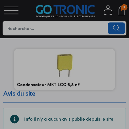
0
S
OTIQUE
UES
Condensateur MKT LCC 6,8 nF
Avis du site
YC
Info
Il n'y a aucun avis publié depuis le site