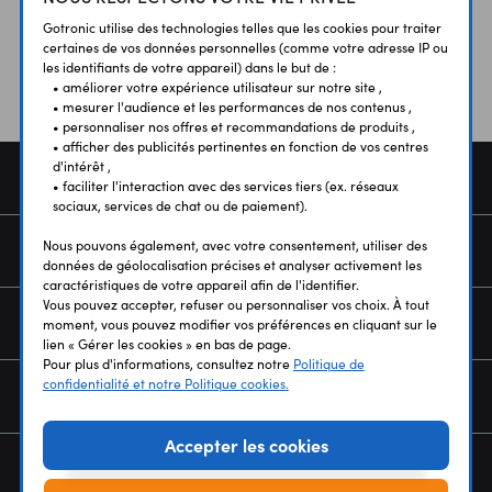
Vos avis
et témoignages
Gotronic utilise des technologies telles que les cookies pour traiter
certaines de vos données personnelles (comme votre adresse IP ou
les identifiants de votre appareil) dans le but de :
• améliorer votre expérience utilisateur sur notre site ,
• mesurer l'audience et les performances de nos contenus ,
• personnaliser nos offres et recommandations de produits ,
• afficher des publicités pertinentes en fonction de vos centres
d'intérêt ,
COMMANDE
• faciliter l'interaction avec des services tiers (ex. réseaux
sociaux, services de chat ou de paiement).
Nous pouvons également, avec votre consentement, utiliser des
SERVICES
données de géolocalisation précises et analyser activement les
caractéristiques de votre appareil afin de l'identifier.
Vous pouvez accepter, refuser ou personnaliser vos choix. À tout
NOUS CONNAÎTRE
moment, vous pouvez modifier vos préférences en cliquant sur le
lien « Gérer les cookies » en bas de page.
Pour plus d'informations, consultez notre
Politique de
confidentialité et notre Politique cookies.
NEWSLETTER
Accepter les cookies