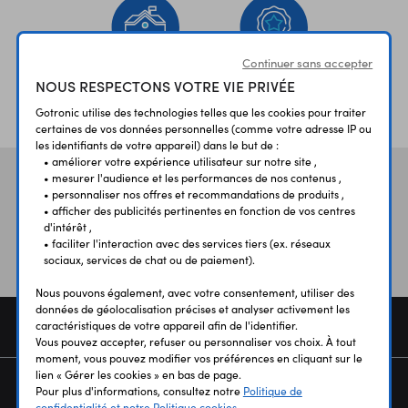
Continuer sans accepter
NOUS RESPECTONS VOTRE VIE PRIVÉE
ÉTABLISSEMENTS
PLUS 30 ANS
SCOLAIRES
D’EXPERIENCE
Gotronic utilise des technologies telles que les cookies pour traiter
certaines de vos données personnelles (comme votre adresse IP ou
les identifiants de votre appareil) dans le but de :
• améliorer votre expérience utilisateur sur notre site ,
• mesurer l'audience et les performances de nos contenus ,
Vos avis
et témoignages
• personnaliser nos offres et recommandations de produits ,
• afficher des publicités pertinentes en fonction de vos centres
d'intérêt ,
• faciliter l'interaction avec des services tiers (ex. réseaux
sociaux, services de chat ou de paiement).
Nous pouvons également, avec votre consentement, utiliser des
données de géolocalisation précises et analyser activement les
COMMANDE
caractéristiques de votre appareil afin de l'identifier.
Vous pouvez accepter, refuser ou personnaliser vos choix. À tout
moment, vous pouvez modifier vos préférences en cliquant sur le
lien « Gérer les cookies » en bas de page.
SERVICES
Pour plus d'informations, consultez notre
Politique de
confidentialité et notre Politique cookies.