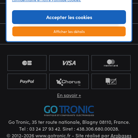
NOUS CONNAÎTRE
Accepter les cookies
Afficher les détails
NEWSLETTER
En savoir +
Go Tronic, 35 ter route nationale, Blagny 08110, France.
Tel : 03 24 27 93 42. Siret : 438.306.680.00028.
© 2012-2026 www.gotronic.fr - Site réalisé par
Arobases