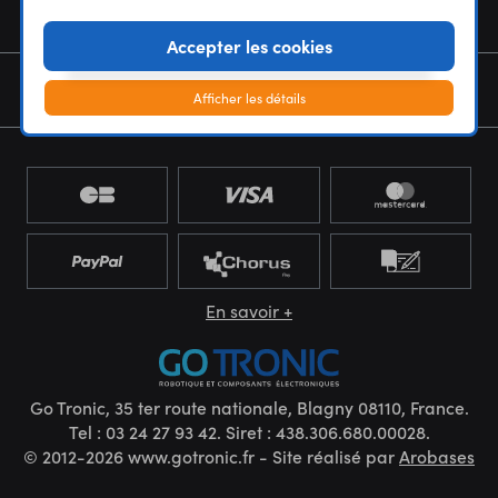
NOUS CONNAÎTRE
Accepter les cookies
NEWSLETTER
Afficher les détails
En savoir +
Go Tronic, 35 ter route nationale, Blagny 08110, France.
Tel : 03 24 27 93 42. Siret : 438.306.680.00028.
© 2012-2026 www.gotronic.fr - Site réalisé par
Arobases