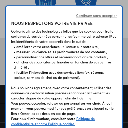
Continuer sans accepter
ÉTABLISSEMENTS
PLUS 30 ANS
NOUS RESPECTONS VOTRE VIE PRIVÉE
SCOLAIRES
D’EXPERIENCE
Gotronic utilise des technologies telles que les cookies pour traiter
certaines de vos données personnelles (comme votre adresse IP ou
les identifiants de votre appareil) dans le but de :
• améliorer votre expérience utilisateur sur notre site ,
Vos avis
et témoignages
• mesurer l'audience et les performances de nos contenus ,
• personnaliser nos offres et recommandations de produits ,
• afficher des publicités pertinentes en fonction de vos centres
d'intérêt ,
• faciliter l'interaction avec des services tiers (ex. réseaux
sociaux, services de chat ou de paiement).
Nous pouvons également, avec votre consentement, utiliser des
données de géolocalisation précises et analyser activement les
COMMANDE
caractéristiques de votre appareil afin de l'identifier.
Vous pouvez accepter, refuser ou personnaliser vos choix. À tout
moment, vous pouvez modifier vos préférences en cliquant sur le
SERVICES
lien « Gérer les cookies » en bas de page.
Pour plus d'informations, consultez notre
Politique de
confidentialité et notre Politique cookies.