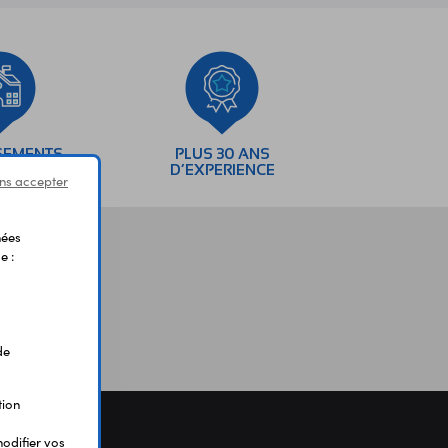
SEMENTS
PLUS 30 ANS
AIRES
D’EXPERIENCE
ns accepter
nées
e :
de
tion
odifier vos