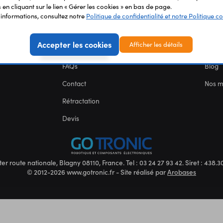
en cliquant sur le lien « Gérer les cookies » en bas de page.
SERVICES
NOU
'informations, consultez notre
Politique de confidentialité et notre Politique co
Carte des fablabs
Nous 
Accepter les cookies
Afficher les détails
Mentions légales
CGV
FAQs
Blog
Contact
Nos 
Rétractation
Devis
ter route nationale, Blagny 08110, France. Tel : 03 24 27 93 42. Siret : 438
© 2012-2026 www.gotronic.fr - Site réalisé par
Arobases