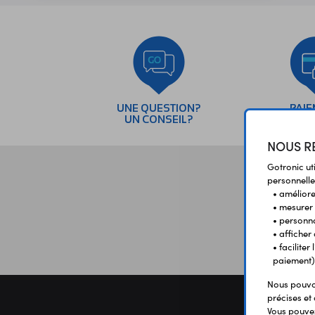
UNE QUESTION?
PAI
UN CONSEIL?
SÉC
NOUS RE
Gotronic ut
personnelle
• améliorer
• mesurer 
• personna
• afficher
• facilite
paiement)
Nous pouvon
précises et 
Vous pouvez