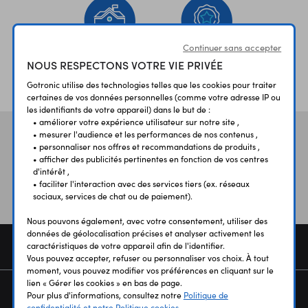
Continuer sans accepter
NOUS RESPECTONS VOTRE VIE PRIVÉE
ÉTABLISSEMENTS
PLUS 30 ANS
SCOLAIRES
D’EXPERIENCE
Gotronic utilise des technologies telles que les cookies pour traiter
certaines de vos données personnelles (comme votre adresse IP ou
les identifiants de votre appareil) dans le but de :
• améliorer votre expérience utilisateur sur notre site ,
• mesurer l'audience et les performances de nos contenus ,
Vos avis
et témoignages
• personnaliser nos offres et recommandations de produits ,
• afficher des publicités pertinentes en fonction de vos centres
d'intérêt ,
• faciliter l'interaction avec des services tiers (ex. réseaux
sociaux, services de chat ou de paiement).
Nous pouvons également, avec votre consentement, utiliser des
données de géolocalisation précises et analyser activement les
COMMANDE
caractéristiques de votre appareil afin de l'identifier.
Vous pouvez accepter, refuser ou personnaliser vos choix. À tout
moment, vous pouvez modifier vos préférences en cliquant sur le
lien « Gérer les cookies » en bas de page.
SERVICES
Pour plus d'informations, consultez notre
Politique de
confidentialité et notre Politique cookies.