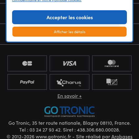
NOUS CONNAÎTRE
Accepter les cookies
Afficher les détails
NEWSLETTER
En savoir +
Go Tronic, 35 ter route nationale, Blagny 08110, France.
Tel : 03 24 27 93 42. Siret : 438.306.680.00028.
© 2012-2026 www.gotronic.fr - Site réalisé par
Arobases