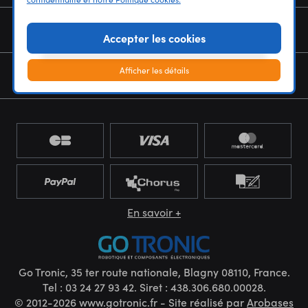
NOUS CONNAÎTRE
Accepter les cookies
Afficher les détails
NEWSLETTER
En savoir +
Go Tronic, 35 ter route nationale, Blagny 08110, France.
Tel : 03 24 27 93 42. Siret : 438.306.680.00028.
© 2012-2026 www.gotronic.fr - Site réalisé par
Arobases