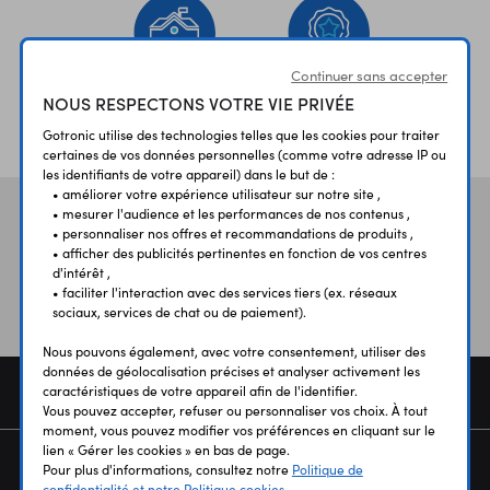
Continuer sans accepter
NOUS RESPECTONS VOTRE VIE PRIVÉE
ÉTABLISSEMENTS
PLUS 30 ANS
SCOLAIRES
D’EXPERIENCE
Gotronic utilise des technologies telles que les cookies pour traiter
certaines de vos données personnelles (comme votre adresse IP ou
les identifiants de votre appareil) dans le but de :
• améliorer votre expérience utilisateur sur notre site ,
• mesurer l'audience et les performances de nos contenus ,
Vos avis
et témoignages
• personnaliser nos offres et recommandations de produits ,
• afficher des publicités pertinentes en fonction de vos centres
d'intérêt ,
• faciliter l'interaction avec des services tiers (ex. réseaux
sociaux, services de chat ou de paiement).
Nous pouvons également, avec votre consentement, utiliser des
données de géolocalisation précises et analyser activement les
COMMANDE
caractéristiques de votre appareil afin de l'identifier.
Vous pouvez accepter, refuser ou personnaliser vos choix. À tout
moment, vous pouvez modifier vos préférences en cliquant sur le
lien « Gérer les cookies » en bas de page.
SERVICES
Pour plus d'informations, consultez notre
Politique de
confidentialité et notre Politique cookies.