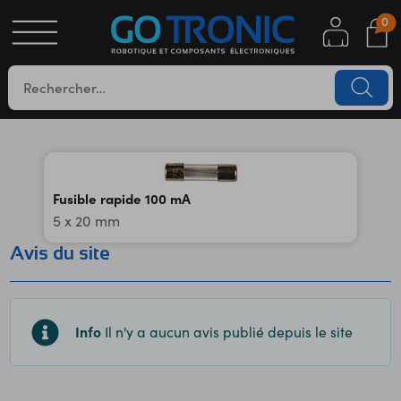
0
S
OTIQUE
UES
Fusible rapide 100 mA
5 x 20 mm
Avis du site
YC
Info
Il n'y a aucun avis publié depuis le site