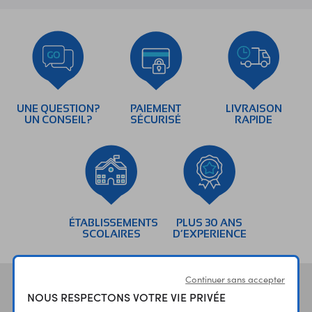
UNE QUESTION?
PAIEMENT
LIVRAISON
UN CONSEIL?
SÉCURISÉ
RAPIDE
ÉTABLISSEMENTS
PLUS 30 ANS
SCOLAIRES
D’EXPERIENCE
Continuer sans accepter
Vos avis
et témoignages
NOUS RESPECTONS VOTRE VIE PRIVÉE