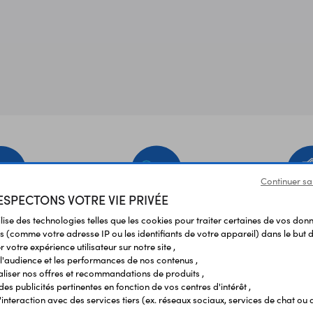
Continuer sa
SPECTONS VOTRE VIE PRIVÉE
EMENT
LIVRAISON
ÉTABLIS
ilise des technologies telles que les cookies pour traiter certaines de vos don
URISÉ
RAPIDE
SCOL
s (comme votre adresse IP ou les identifiants de votre appareil) dans le but d
 votre expérience utilisateur sur notre site ,
l'audience et les performances de nos contenus ,
liser nos offres et recommandations de produits ,
Vos avis
et témoignages
 des publicités pertinentes en fonction de vos centres d'intérêt ,
r l'interaction avec des services tiers (ex. réseaux sociaux, services de chat ou 