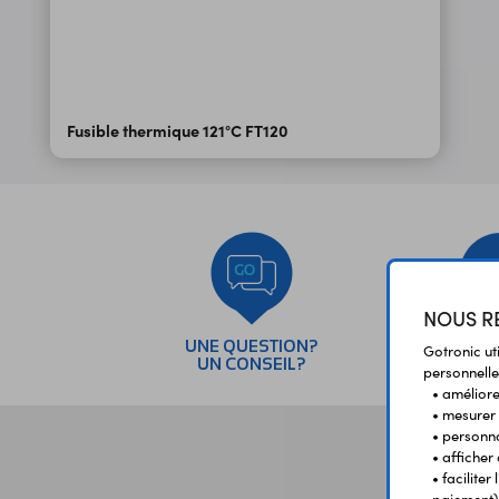
Fusible thermique 121°C FT120
NOUS RE
UNE QUESTION?
PAI
Gotronic ut
UN CONSEIL?
SÉC
personnelle
• améliorer
• mesurer 
• personna
• afficher
• facilite