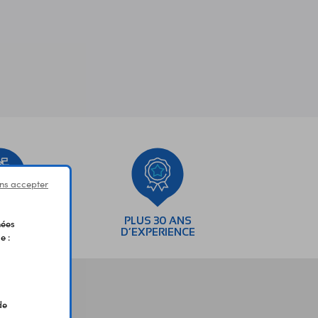
ns accepter
SEMENTS
PLUS 30 ANS
nées
AIRES
D’EXPERIENCE
e :
de