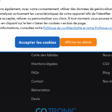
.
s également, avec votre consentement, utiliser des données de géolocalisa
analyser activement les caractéristiques de votre appareil afin de l'identifier.
 accepter, refuser ou personnaliser vos choix. À tout moment, vous pouvez m
en cliquant sur le lien « Gérer les cookies » en bas de page.
'informations, consultez notre
Politique de confidentialité et notre Politique co
Accepter les cookies
Afficher les détails
SERVICES
NOU
Carte des fablabs
Nous 
Mentions légales
CGV
FAQs
Blog
Contact
Nos 
Rétractation
Devis