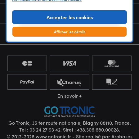
NOUS CONNAÎTRE
Accepter les cookies
Afficher les détails
NEWSLETTER
En savoir +
Go Tronic, 35 ter route nationale, Blagny 08110, France.
Tel : 03 24 27 93 42. Siret : 438.306.680.00028.
© 2012-2026 www.gotronic.fr - Site réalisé par
Arobases