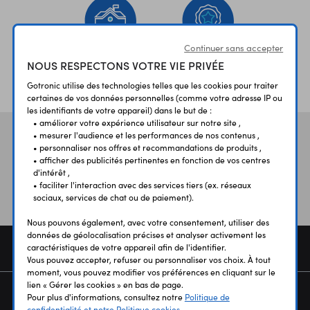
Continuer sans accepter
NOUS RESPECTONS VOTRE VIE PRIVÉE
ÉTABLISSEMENTS
PLUS 30 ANS
SCOLAIRES
D’EXPERIENCE
Gotronic utilise des technologies telles que les cookies pour traiter
certaines de vos données personnelles (comme votre adresse IP ou
les identifiants de votre appareil) dans le but de :
• améliorer votre expérience utilisateur sur notre site ,
• mesurer l'audience et les performances de nos contenus ,
Vos avis
et témoignages
• personnaliser nos offres et recommandations de produits ,
• afficher des publicités pertinentes en fonction de vos centres
d'intérêt ,
• faciliter l'interaction avec des services tiers (ex. réseaux
sociaux, services de chat ou de paiement).
Nous pouvons également, avec votre consentement, utiliser des
données de géolocalisation précises et analyser activement les
COMMANDE
caractéristiques de votre appareil afin de l'identifier.
Vous pouvez accepter, refuser ou personnaliser vos choix. À tout
moment, vous pouvez modifier vos préférences en cliquant sur le
lien « Gérer les cookies » en bas de page.
SERVICES
Pour plus d'informations, consultez notre
Politique de
confidentialité et notre Politique cookies.