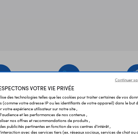
Continuer sa
SPECTONS VOTRE VIE PRIVÉE
EMENT
LIVRAISON
ÉTABLIS
ilise des technologies telles que les cookies pour traiter certaines de vos don
URISÉ
RAPIDE
SCOL
s (comme votre adresse IP ou les identifiants de votre appareil) dans le but d
 votre expérience utilisateur sur notre site ,
l'audience et les performances de nos contenus ,
liser nos offres et recommandations de produits ,
Vos avis
et témoignages
 des publicités pertinentes en fonction de vos centres d'intérêt ,
r l'interaction avec des services tiers (ex. réseaux sociaux, services de chat ou 