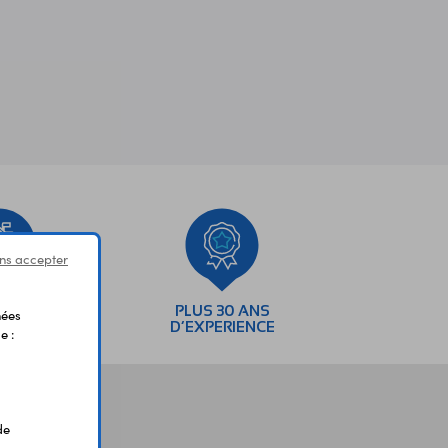
ns accepter
SEMENTS
PLUS 30 ANS
nées
AIRES
D’EXPERIENCE
e :
de