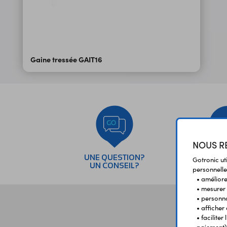
Gaine tressée GAIT16
NOUS RE
UNE QUESTION?
PAI
Gotronic ut
UN CONSEIL?
SÉC
personnelle
• améliorer
• mesurer 
• personna
• afficher
• facilite