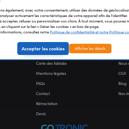
.
s également, avec votre consentement, utiliser des données de géolocalisa
analyser activement les caractéristiques de votre appareil afin de l'identifier.
 accepter, refuser ou personnaliser vos choix. À tout moment, vous pouvez m
en cliquant sur le lien « Gérer les cookies » en bas de page.
'informations, consultez notre
Politique de confidentialité et notre Politique co
Accepter les cookies
Afficher les détails
SERVICES
NOU
Carte des fablabs
Nous 
Mentions légales
CGV
FAQs
Blog
Contact
Nos 
Rétractation
Devis