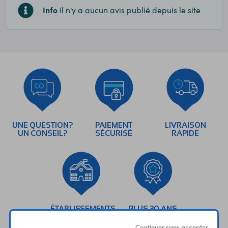
Info
Il n'y a aucun avis publié depuis le site
UNE QUESTION?
PAIEMENT
LIVRAISON
UN CONSEIL?
SÉCURISÉ
RAPIDE
ÉTABLISSEMENTS
PLUS 30 ANS
SCOLAIRES
D’EXPERIENCE
Continuer sans accepter