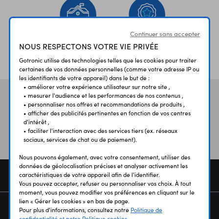
Continuer sans accepter
NOUS RESPECTONS VOTRE VIE PRIVÉE
ÉTABLISSEMENTS
PLUS 30 ANS
SCOLAIRES
D’EXPERIENCE
Gotronic utilise des technologies telles que les cookies pour traiter
certaines de vos données personnelles (comme votre adresse IP ou
les identifiants de votre appareil) dans le but de :
• améliorer votre expérience utilisateur sur notre site ,
• mesurer l'audience et les performances de nos contenus ,
Vos avis
et témoignages
• personnaliser nos offres et recommandations de produits ,
• afficher des publicités pertinentes en fonction de vos centres
d'intérêt ,
• faciliter l'interaction avec des services tiers (ex. réseaux
sociaux, services de chat ou de paiement).
Nous pouvons également, avec votre consentement, utiliser des
données de géolocalisation précises et analyser activement les
COMMANDE
caractéristiques de votre appareil afin de l'identifier.
Vous pouvez accepter, refuser ou personnaliser vos choix. À tout
moment, vous pouvez modifier vos préférences en cliquant sur le
lien « Gérer les cookies » en bas de page.
SERVICES
Pour plus d'informations, consultez notre
Politique de
confidentialité et notre Politique cookies.