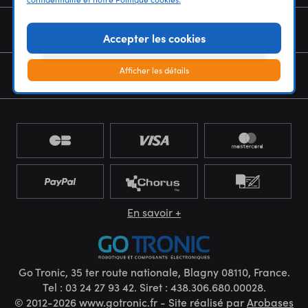
NOUS CONNAÎTRE
Accepter les cookies
Afficher les détails
NEWSLETTER
En savoir +
Go Tronic, 35 ter route nationale, Blagny 08110, France.
Tel : 03 24 27 93 42. Siret : 438.306.680.00028.
© 2012-2026 www.gotronic.fr - Site réalisé par
Arobases