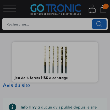
0
S
OTIQUE
UES
Jeu de 6 forets HSS à centrage
Avis du site
YC
Info
Il n'y a aucun avis publié depuis le site