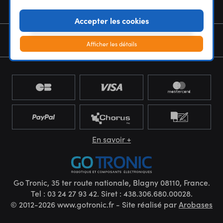
NOUS CONNAÎTRE
Accepter les cookies
NEWSLETTER
Afficher les détails
En savoir +
Go Tronic, 35 ter route nationale, Blagny 08110, France.
Tel : 03 24 27 93 42. Siret : 438.306.680.00028.
© 2012-2026 www.gotronic.fr - Site réalisé par
Arobases