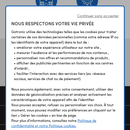
Continuer sans accepter
ÉTABLISSEMENTS
PLUS 30 ANS
NOUS RESPECTONS VOTRE VIE PRIVÉE
SCOLAIRES
D’EXPERIENCE
Gotronic utilise des technologies telles que les cookies pour traiter
certaines de vos données personnelles (comme votre adresse IP ou
les identifiants de votre appareil) dans le but de :
• améliorer votre expérience utilisateur sur notre site ,
Vos avis
et témoignages
• mesurer l'audience et les performances de nos contenus ,
• personnaliser nos offres et recommandations de produits ,
• afficher des publicités pertinentes en fonction de vos centres
d'intérêt ,
• faciliter l'interaction avec des services tiers (ex. réseaux
sociaux, services de chat ou de paiement).
Nous pouvons également, avec votre consentement, utiliser des
données de géolocalisation précises et analyser activement les
COMMANDE
caractéristiques de votre appareil afin de l'identifier.
Vous pouvez accepter, refuser ou personnaliser vos choix. À tout
moment, vous pouvez modifier vos préférences en cliquant sur le
SERVICES
lien « Gérer les cookies » en bas de page.
Pour plus d'informations, consultez notre
Politique de
confidentialité et notre Politique cookies.