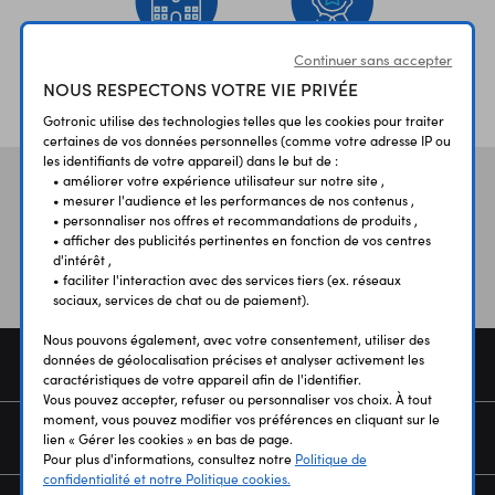
Continuer sans accepter
ÉTABLISSEMENTS
PLUS 30 ANS
NOUS RESPECTONS VOTRE VIE PRIVÉE
SCOLAIRES
D’EXPERIENCE
Gotronic utilise des technologies telles que les cookies pour traiter
certaines de vos données personnelles (comme votre adresse IP ou
les identifiants de votre appareil) dans le but de :
• améliorer votre expérience utilisateur sur notre site ,
Vos avis
et témoignages
• mesurer l'audience et les performances de nos contenus ,
• personnaliser nos offres et recommandations de produits ,
• afficher des publicités pertinentes en fonction de vos centres
d'intérêt ,
• faciliter l'interaction avec des services tiers (ex. réseaux
sociaux, services de chat ou de paiement).
Nous pouvons également, avec votre consentement, utiliser des
données de géolocalisation précises et analyser activement les
COMMANDE
caractéristiques de votre appareil afin de l'identifier.
Vous pouvez accepter, refuser ou personnaliser vos choix. À tout
moment, vous pouvez modifier vos préférences en cliquant sur le
SERVICES
lien « Gérer les cookies » en bas de page.
Pour plus d'informations, consultez notre
Politique de
confidentialité et notre Politique cookies.