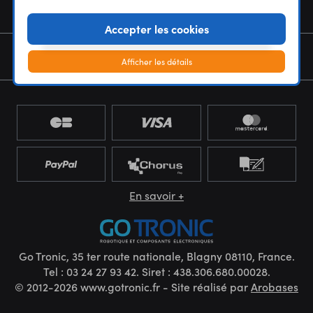
NOUS CONNAÎTRE
Accepter les cookies
NEWSLETTER
Afficher les détails
En savoir +
Go Tronic, 35 ter route nationale, Blagny 08110, France.
Tel : 03 24 27 93 42. Siret : 438.306.680.00028.
© 2012-2026 www.gotronic.fr - Site réalisé par
Arobases