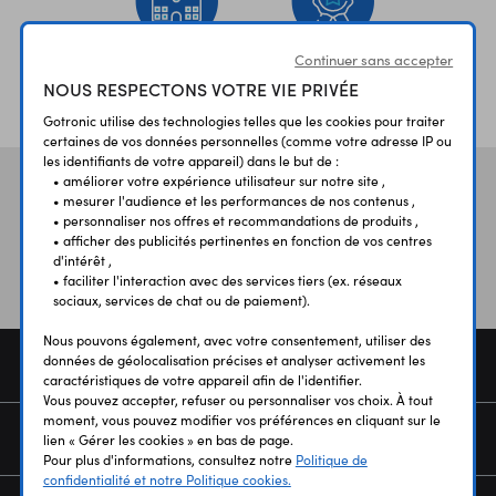
Continuer sans accepter
ÉTABLISSEMENTS
PLUS 30 ANS
NOUS RESPECTONS VOTRE VIE PRIVÉE
SCOLAIRES
D’EXPERIENCE
Gotronic utilise des technologies telles que les cookies pour traiter
certaines de vos données personnelles (comme votre adresse IP ou
les identifiants de votre appareil) dans le but de :
• améliorer votre expérience utilisateur sur notre site ,
Vos avis
et témoignages
• mesurer l'audience et les performances de nos contenus ,
• personnaliser nos offres et recommandations de produits ,
• afficher des publicités pertinentes en fonction de vos centres
d'intérêt ,
• faciliter l'interaction avec des services tiers (ex. réseaux
sociaux, services de chat ou de paiement).
Nous pouvons également, avec votre consentement, utiliser des
données de géolocalisation précises et analyser activement les
COMMANDE
caractéristiques de votre appareil afin de l'identifier.
Vous pouvez accepter, refuser ou personnaliser vos choix. À tout
moment, vous pouvez modifier vos préférences en cliquant sur le
SERVICES
lien « Gérer les cookies » en bas de page.
Pour plus d'informations, consultez notre
Politique de
confidentialité et notre Politique cookies.