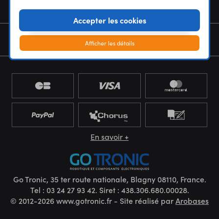
NOUS CONNAÎTRE
Accepter les cookies
NEWSLETTER
Afficher les détails
En savoir +
Go Tronic, 35 ter route nationale, Blagny 08110, France.
Tel : 03 24 27 93 42. Siret : 438.306.680.00028.
© 2012-2026 www.gotronic.fr - Site réalisé par
Arobases