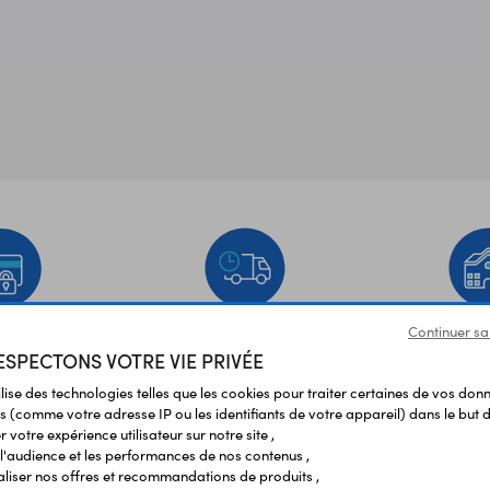
Continuer sa
EMENT
LIVRAISON
ÉTABLIS
SPECTONS VOTRE VIE PRIVÉE
URISÉ
RAPIDE
SCOL
ilise des technologies telles que les cookies pour traiter certaines de vos don
s (comme votre adresse IP ou les identifiants de votre appareil) dans le but d
Vos avis
et témoignages
 votre expérience utilisateur sur notre site ,
l'audience et les performances de nos contenus ,
liser nos offres et recommandations de produits ,