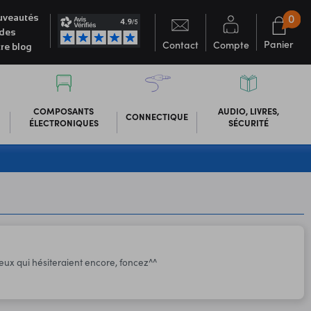
0
veautés
des
Panier
Contact
Compte
re blog
COMPOSANTS
AUDIO, LIVRES,
CONNECTIQUE
ÉLECTRONIQUES
SÉCURITÉ
ceux qui hésiteraient encore, foncez^^