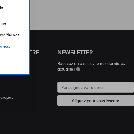
de
tion
odifier vos
okies.
S CONNAÎTRE
NEWSLETTER
Recevez en exclusivité nos dernières
connaître
actualités
marques
Cliquez pour vous inscrire