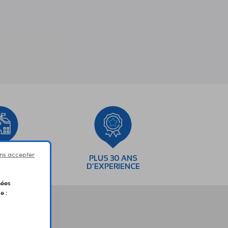
ns accepter
SEMENTS
PLUS 30 ANS
AIRES
D’EXPERIENCE
nées
e :