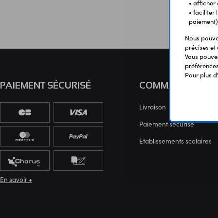
• afficher
• facilite
paiement)
Nous pouvon
précises et 
Vous pouvez
préférences 
Pour plus d
PAIEMENT SÉCURISÉ
COMMANDE
Livraison
Paiement sécurisé
Etablissements scolaires
En savoir +