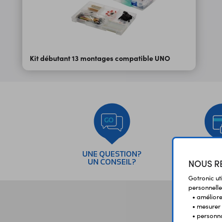
Kit débutant 13 montages compatible UNO
UNE QUESTION?
PAI
NOUS RE
UN CONSEIL?
SÉC
Gotronic ut
personnelle
• améliorer
• mesurer 
• personna