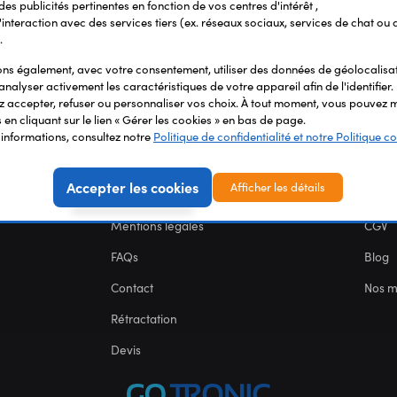
 des publicités pertinentes en fonction de vos centres d'intérêt ,
r l'interaction avec des services tiers (ex. réseaux sociaux, services de chat ou 
.
s également, avec votre consentement, utiliser des données de géolocalisa
analyser activement les caractéristiques de votre appareil afin de l'identifier.
 accepter, refuser ou personnaliser vos choix. À tout moment, vous pouvez m
en cliquant sur le lien « Gérer les cookies » en bas de page.
'informations, consultez notre
Politique de confidentialité et notre Politique co
SERVICES
NOU
Accepter les cookies
Afficher les détails
Carte des fablabs
Nous 
Mentions légales
CGV
FAQs
Blog
Contact
Nos 
Rétractation
Devis