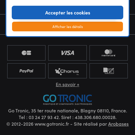
NOUS CONNAÎTRE
Accepter les cookies
NEWSLETTER
Afficher les détails
En savoir +
Go Tronic, 35 ter route nationale, Blagny 08110, France.
Tel : 03 24 27 93 42. Siret : 438.306.680.00028.
© 2012-2026 www.gotronic.fr - Site réalisé par
Arobases