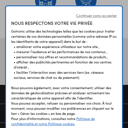
Continuer sans accepter
ÉTABLISSEMENTS
PLUS 30 ANS
NOUS RESPECTONS VOTRE VIE PRIVÉE
SCOLAIRES
D’EXPERIENCE
Gotronic utilise des technologies telles que les cookies pour traiter
certaines de vos données personnelles (comme votre adresse IP ou
les identifiants de votre appareil) dans le but de :
• améliorer votre expérience utilisateur sur notre site ,
Vos avis
et témoignages
• mesurer l'audience et les performances de nos contenus ,
• personnaliser nos offres et recommandations de produits ,
• afficher des publicités pertinentes en fonction de vos centres
d'intérêt ,
• faciliter l'interaction avec des services tiers (ex. réseaux
sociaux, services de chat ou de paiement).
Nous pouvons également, avec votre consentement, utiliser des
données de géolocalisation précises et analyser activement les
COMMANDE
caractéristiques de votre appareil afin de l'identifier.
Vous pouvez accepter, refuser ou personnaliser vos choix. À tout
moment, vous pouvez modifier vos préférences en cliquant sur le
SERVICES
lien « Gérer les cookies » en bas de page.
Pour plus d'informations, consultez notre
Politique de
confidentialité et notre Politique cookies.