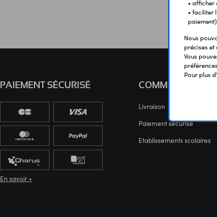
• afficher
• facilite
paiement)
Nous pouvon
précises et 
Vous pouvez
préférences 
Pour plus d
PAIEMENT SÉCURISÉ
COMMANDE
Livraison
Paiement sécurisé
Etablissements scolaires
En savoir +