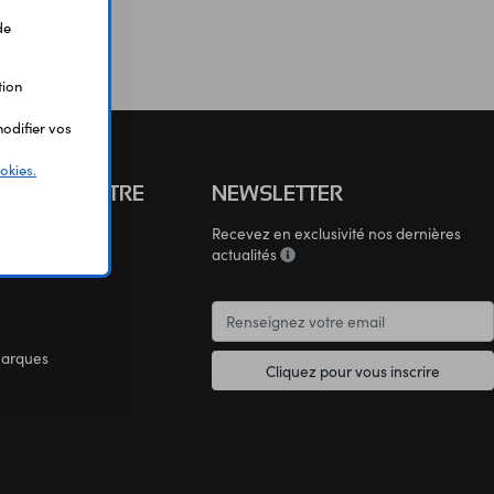
de
tion
odifier vos
okies.
S CONNAÎTRE
NEWSLETTER
Recevez en exclusivité nos dernières
connaître
actualités
marques
Cliquez pour vous inscrire