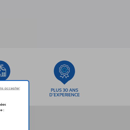
ns accepter
SEMENTS
PLUS 30 ANS
AIRES
D’EXPERIENCE
nées
e :