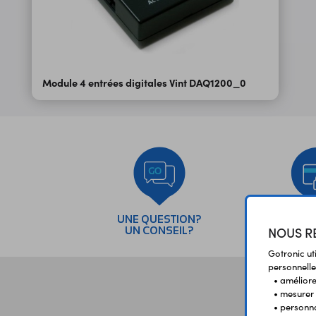
Module 4 entrées digitales Vint DAQ1200_0
UNE QUESTION?
PAI
NOUS RE
UN CONSEIL?
SÉC
Gotronic ut
personnelle
• améliorer
• mesurer 
• personna