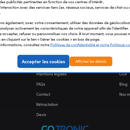
 des publicités pertinentes en fonction de vos centres d'intérêt ,
r l'interaction avec des services tiers (ex. réseaux sociaux, services de chat ou 
.
s également, avec votre consentement, utiliser des données de géolocalisa
analyser activement les caractéristiques de votre appareil afin de l'identifier.
 accepter, refuser ou personnaliser vos choix. À tout moment, vous pouvez m
en cliquant sur le lien « Gérer les cookies » en bas de page.
'informations, consultez notre
Politique de confidentialité et notre Politique co
SERVICES
NOU
Accepter les cookies
Afficher les détails
Carte des fablabs
Nous 
Mentions légales
CGV
FAQs
Blog
Contact
Nos 
Rétractation
Devis