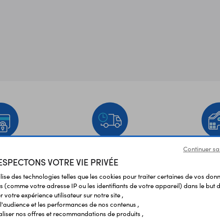
Continuer sa
EMENT
LIVRAISON
ÉTABLIS
SPECTONS VOTRE VIE PRIVÉE
URISÉ
RAPIDE
SCOL
ilise des technologies telles que les cookies pour traiter certaines de vos don
s (comme votre adresse IP ou les identifiants de votre appareil) dans le but d
Vos avis
et témoignages
 votre expérience utilisateur sur notre site ,
l'audience et les performances de nos contenus ,
liser nos offres et recommandations de produits ,